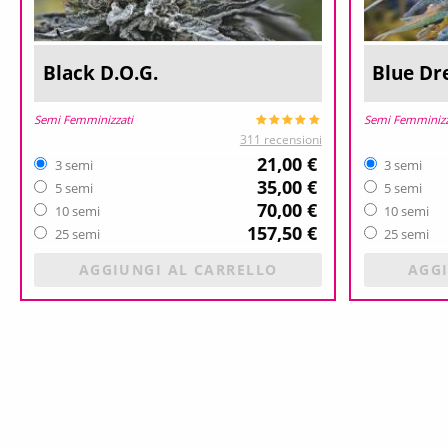
Black D.O.G.
Blue D
Semi Femminizzati
Semi Femminizz
311 recensioni
21,00 €
3 semi
3 semi
35,00 €
5 semi
5 semi
70,00 €
10 semi
10 semi
157,50 €
25 semi
25 semi
AGGIUNGI AL CARRELLO
AGGI