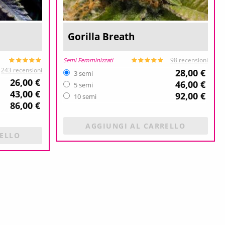
Gorilla Breath
Semi Femminizzati
98 recensioni
243 recensioni
28,00 €
3 semi
26,00 €
46,00 €
5 semi
43,00 €
92,00 €
10 semi
86,00 €
AGGIUNGI AL CARRELLO
RELLO