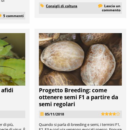
 di
Consigli di coltura
Lascia un
commento
5 commenti
afidi
Progetto Breeding: come
ottenere semi F1 a partire da
semi regolari
05/11/2018
r di più,
Quando si parla di breeding e semi, i termini F1,
ecie di virus. È
F2, F3 e così via vengono evocati spesso. Eppure