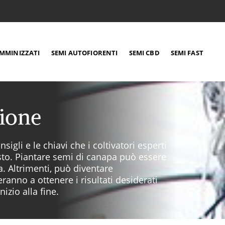
EMMINIZZATI
SEMI AUTOFIORENTI
SEMI CBD
SEMI FAST
zione
igli e le chiavi che i coltivatori esperti
to. Piantare semi di canapa può essere
. Altrimenti, può diventare
ranno a ottenere i risultati desiderati
izio alla fine.