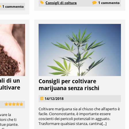
Consigli di coltura
1 commento
1 commento
i di un
Consigli per coltivare
ultivare
marijuana senza rischi
14/12/2018
Coltivare marijuana sia al chiuso che all’aperto è
facile. Ciononostante, è importante essere
vare la
coscienti dei pericoli potenziali in agguato.
oni che ti
Trasformare qualsiasi stanza, cantina[...]
 tue piante.