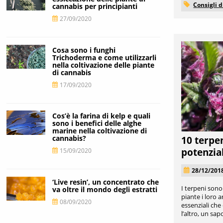
Consigli d
cannabis per principianti
27/09/2020
Cosa sono i funghi
Trichoderma e come utilizzarli
nella coltivazione delle piante
di cannabis
17/09/2020
Cos’è la farina di kelp e quali
sono i benefici delle alghe
marine nella coltivazione di
cannabis?
10 terpe
potenzia
15/09/2020
28/12/201
‘Live resin’, un concentrato che
I terpeni sono
va oltre il mondo degli estratti
piante i loro ar
08/09/2020
essenziali che
l’altro, un sap