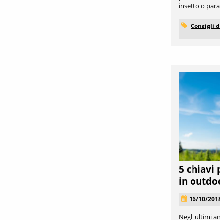
insetto o paras
Consigli d
5 chiavi
in outdo
16/10/201
Negli ultimi an