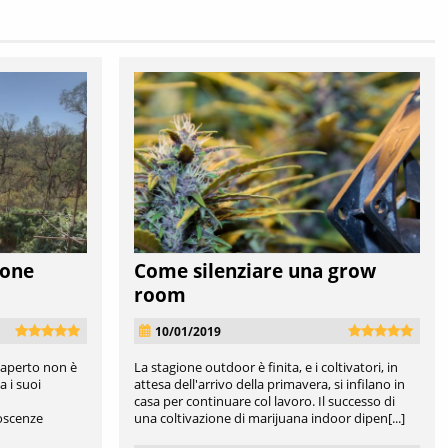
ione
Come silenziare una grow
room
10/01/2019
l’aperto non è
La stagione outdoor è finita, e i coltivatori, in
a i suoi
attesa dell'arrivo della primavera, si infilano in
casa per continuare col lavoro. Il successo di
noscenze
una coltivazione di marijuana indoor dipen[...]