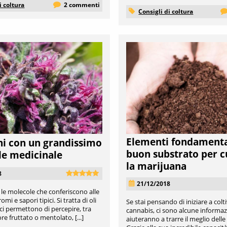
i coltura
2 commenti
Consigli di coltura
Elementi fondamental
ni con un grandissimo
buon substrato per c
le medicinale
la marijuana
8
21/12/2018
 le molecole che conferiscono alle
omi e sapori tipici. Si tratta di oli
Se stai pensando di iniziare a colti
 ci permettono di percepire, tra
cannabis, ci sono alcune informazi
ore fruttato o mentolato, [...]
aiuteranno a trarre il meglio delle