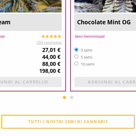
ream
Chocolate Mint OG
ati
Semi Femminizzati
354 recensioni
27,01 €
3 semi
44,00 €
5 semi
88,00 €
10 semi
198,00 €
UNGI AL CARRELLO
AGGIUNGI AL CAR
TUTTI I NOSTRI SEMI DI CANNABIS