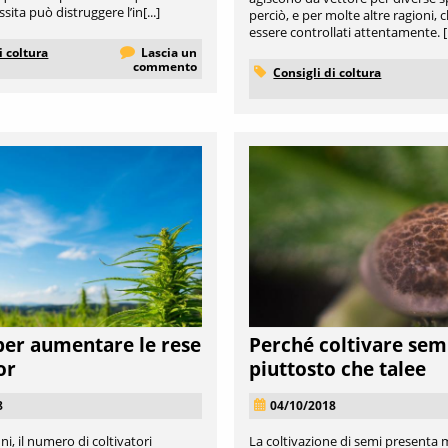
sita può distruggere l’in[...]
perciò, e per molte altre ragioni,
essere controllati attentamente. [.
i coltura
Lascia un
commento
Consigli di coltura
 per aumentare le rese
Perché coltivare sem
or
piuttosto che talee
8
04/10/2018
ni, il numero di coltivatori
La coltivazione di semi presenta m