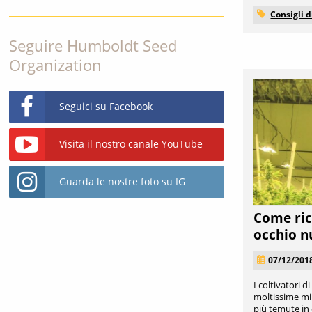
Consigli d
Seguire Humboldt Seed
Organization
Seguici su Facebook
Visita il nostro canale YouTube
Guarda le nostre foto su IG
Come ric
occhio n
07/12/201
I coltivatori 
moltissime min
più temute in