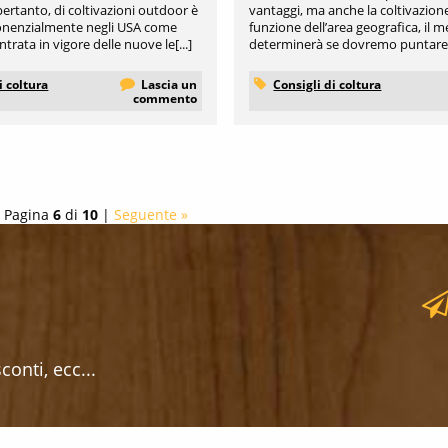
 pertanto, di coltivazioni outdoor è
vantaggi, ma anche la coltivazione 
onenzialmente negli USA come
funzione dell’area geografica, il m
entrata in vigore delle nuove le[...]
determinerà se dovremo puntare s
i coltura
Lascia un
Consigli di coltura
commento
 Pagina
6
di
10
|
Seguente »
onti, ecc...