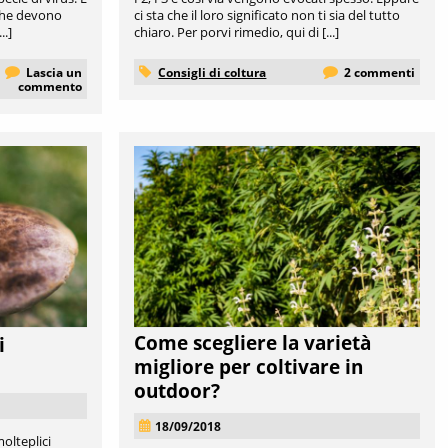
 che devono
ci sta che il loro significato non ti sia del tutto
..]
chiaro. Per porvi rimedio, qui di [...]
Lascia un
Consigli di coltura
2 commenti
commento
Come scegliere la varietà
i
migliore per coltivare in
outdoor?
18/09/2018
olteplici