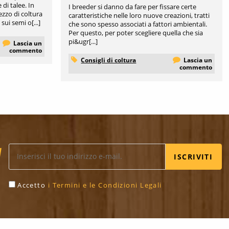
di talee. In
I breeder si danno da fare per fissare certe
ezzo di coltura
caratteristiche nelle loro nuove creazioni, tratti
ui semi o[...]
che sono spesso associati a fattori ambientali.
Per questo, per poter scegliere quella che sia
pi&ugr[...]
Lascia un
commento
Consigli di coltura
Lascia un
commento
ISCRIVITI
Accetto
i Termini e le Condizioni Legali