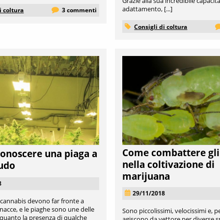
Grazie alla sua incredibile capacità
adattamento, [...]
i coltura
3 commenti
Consigli di coltura
Come combattere gli 
onoscere una piaga a
nella coltivazione di
udo
marijuana
8
29/11/2018
di cannabis devono far fronte a
acce, e le piaghe sono une delle
Sono piccolissimi, velocissimi e, pe
 quanto la presenza di qualche
agiscono da vettore per diverse sp