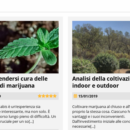
ndersi cura delle
Analisi della coltivaz
 di marijuana
indoor e outdoor
9
15/01/2019
abis è un’esperienza sia
Coltivare marijuana al chiuso e al
 interessante, ma non solo. È
proprio la stessa cosa. Ciascuno h
rso lungo pieno di difficoltà. Un
vantaggi e i suoi inconvenienti.
ruciale per un so[...]
Dall’investimento iniziale alle co
necessarie[...]