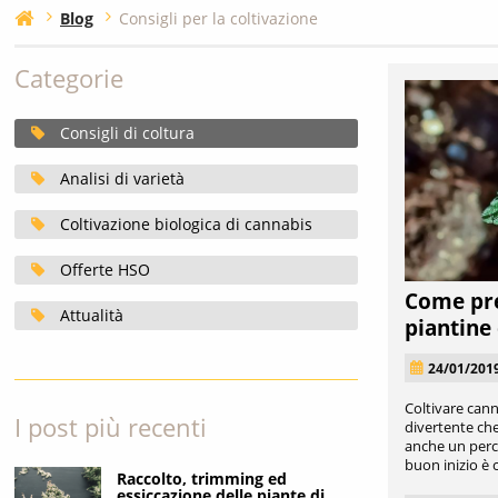
Blog
Consigli per la coltivazione
Categorie
Consigli di coltura
Analisi di varietà
Coltivazione biologica di cannabis
Offerte HSO
Come pre
Attualità
piantine
24/01/201
Coltivare cann
I post più recenti
divertente che
anche un perco
buon inizio è c
Raccolto, trimming ed
essiccazione delle piante di