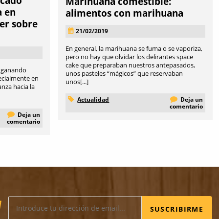
rcado
Marihuana comestible:
a en
alimentos con marihuana
er sobre
21/02/2019
En general, la marihuana se fuma o se vaporiza,
pero no hay que olvidar los delirantes space
cake que preparaban nuestros antepasados,
á ganando
unos pasteles “mágicos” que reservaban
pecialmente en
unos[...]
anza hacia la
Actualidad
Deja un
comentario
Deja un
comentario
SUSCRIBIRME