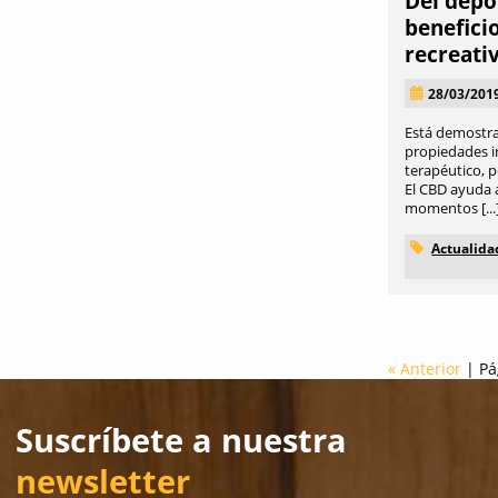
Del depor
benefici
recreati
28/03/201
Está demostr
propiedades i
terapéutico, 
El CBD ayuda a
momentos [...
Actualida
« Anterior
| Pá
Suscríbete a nuestra
newsletter