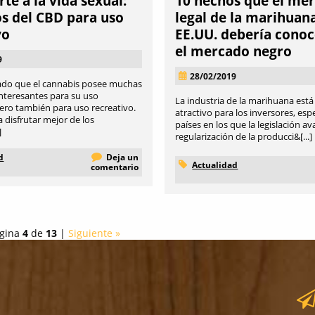
te a la vida sexual:
10 hechos que el me
os del CBD para uso
legal de la marihuan
vo
EE.UU. debería conoc
el mercado negro
9
28/02/2019
ado que el cannabis posee muchas
nteresantes para su uso
La industria de la marihuana est
pero también para uso recreativo.
atractivo para los inversores, es
 disfrutar mejor de los
países en los que la legislación av
]
regularización de la producci&[...]
d
Deja un
Actualidad
comentario
gina
4
de
13
|
Siguiente »