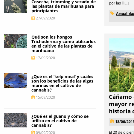
Cosecha, trimming y secado de
por las ll[...]
las plantas de marihuana para
principiantes
Actualida
27/09/2020
Qué son los hongos
Trichoderma y cómo utilizarlos
en el cultivo de las plantas de
marihuana
17/09/2020
¿Qué es el ‘kelp meal’ y cuáles
son los beneficios de las algas
marinas en el cultivo de
cannabis?
Cáñamo e
15/09/2020
mayor re
historia 
¿Qué es el guano y cómo se
utiliza en el cultivo de
18/06/201
cannabis?
El 20 de dici
09/09/2020