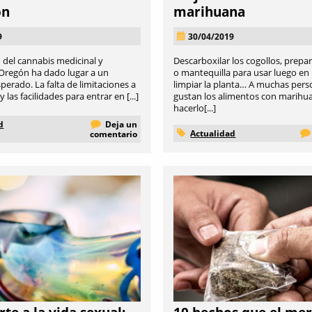
ón
marihuana
9
30/04/2019
n del cannabis medicinal y
Descarboxilar los cogollos, prepar
 Oregón ha dado lugar a un
o mantequilla para usar luego en l
erado. La falta de limitaciones a
limpiar la planta… A muchas pers
 las facilidades para entrar en [...]
gustan los alimentos con marihua
hacerlo[...]
d
Deja un
Actualidad
comentario