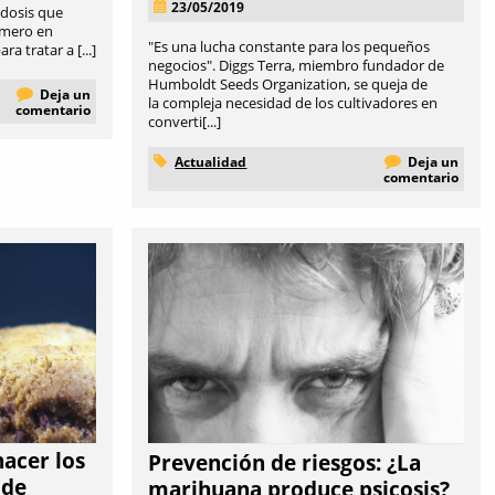
23/05/2019
edosis que
rimero en
"Es una lucha constante para los pequeños
a tratar a [...]
negocios". Diggs Terra, miembro fundador de
Humboldt Seeds Organization, se queja de
Deja un
la compleja necesidad de los cultivadores en
comentario
converti[...]
Actualidad
Deja un
comentario
hacer los
Prevención de riesgos: ¿La
 de
marihuana produce psicosis?