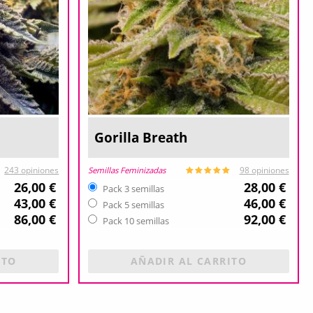
Gorilla Breath
Semillas Feminizadas
243 opiniones
98 opiniones
26,00 €
28,00 €
Pack 3 semillas
43,00 €
46,00 €
Pack 5 semillas
86,00 €
92,00 €
Pack 10 semillas
ITO
AÑADIR AL CARRITO