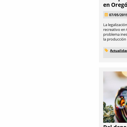
en Oreg
07/05/201
La legalizació
recreativo en
problema inesp
la producción y
Actualida