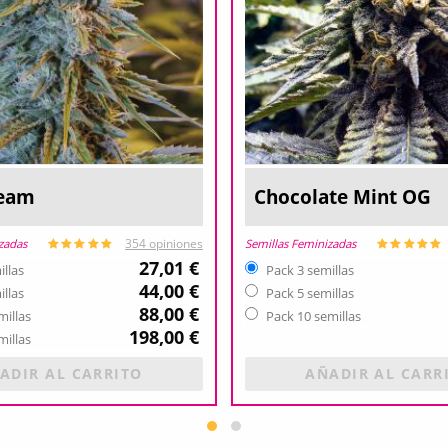
ream
Chocolate Mint OG
zadas
Semillas Feminizadas
354 opiniones
27,01 €
illas
Pack 3 semillas
44,00 €
illas
Pack 5 semillas
88,00 €
millas
Pack 10 semillas
198,00 €
millas
ADIR AL CARRITO
AÑADIR AL CARR