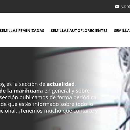
Con
SEMILLAS FEMINIZADAS
SEMILLAS AUTOFLORECIENTES
SEMILLA
og es la sección de
actualidad
,
r de la marihuana
en general y sobre
 sección publicamos de forma periódica
o de que estés informado sobre todo lo
nacional. ¡Tenemos mucho que contarte y