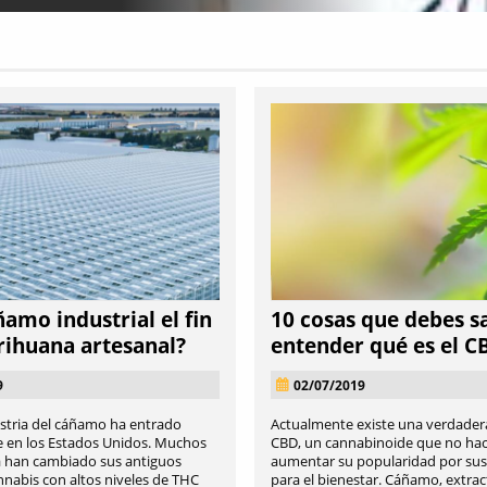
ñamo industrial el fin
10 cosas que debes s
rihuana artesanal?
entender qué es el C
9
02/07/2019
stria del cáñamo ha entrado
Actualmente existe una verdadera
e en los Estados Unidos. Muchos
CBD, un cannabinoide que no ha
a han cambiado sus antiguos
aumentar su popularidad por sus
nnabis con altos niveles de THC
para el bienestar. Cáñamo, extracto