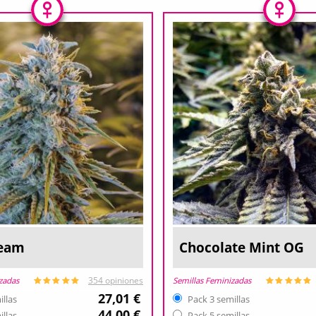
ream
Chocolate Mint OG
zadas
Semillas Feminizadas
354 opiniones
27,01 €
illas
Pack 3 semillas
44,00 €
illas
Pack 5 semillas