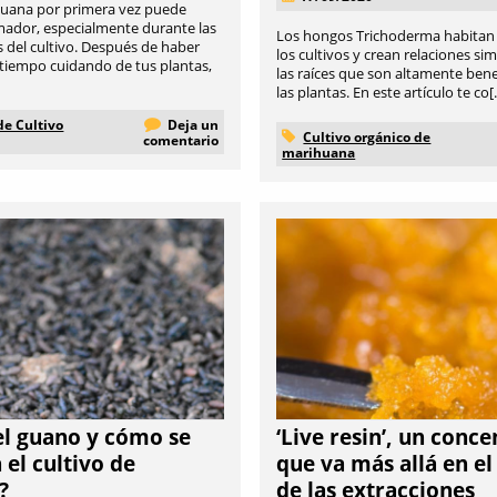
huana por primera vez puede
mador, especialmente durante las
Los hongos Trichoderma habitan 
 del cultivo. Después de haber
los cultivos y crean relaciones si
tiempo cuidando de tus plantas,
las raíces que son altamente bene
las plantas. En este artículo te co[..
de Cultivo
Deja un
Cultivo orgánico de
comentario
marihuana
el guano y cómo se
‘Live resin’, un conc
n el cultivo de
que va más allá en e
?
de las extracciones