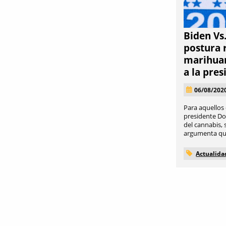
Biden Vs.
postura 
marihuan
a la pres
06/08/202
Para aquellos 
presidente Do
del cannabis,
argumenta que e
Actualida