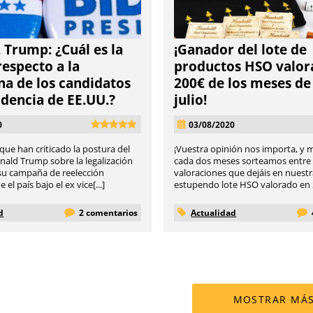
 Trump: ¿Cuál es la
¡Ganador del lote de
respecto a la
productos HSO valor
a de los candidatos
200€ de los meses de 
idencia de EE.UU.?
julio!
0
03/08/2020
que han criticado la postura del
¡Vuestra opinión nos importa, y 
nald Trump sobre la legalización
cada dos meses sorteamos entre 
 su campaña de reelección
valoraciones que dejáis en nuest
l país bajo el ex vice[...]
estupendo lote HSO valorado en 200
d
2 comentarios
Actualidad
MOSTRAR MÁ