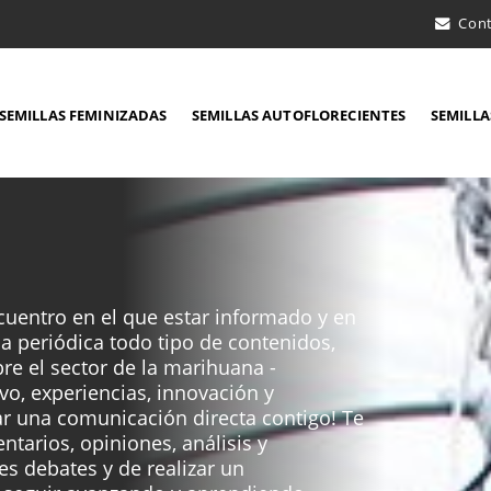
Con
SEMILLAS FEMINIZADAS
SEMILLAS AUTOFLORECIENTES
SEMILLA
uentro en el que estar informado y en
ma periódica todo tipo de contenidos,
bre el sector de la marihuana -
ivo, experiencias, innovación y
ar una comunicación directa contigo! Te
ntarios, opiniones, análisis y
es debates y de realizar un