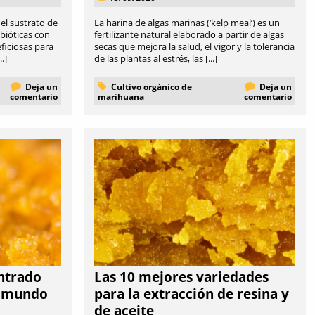
el sustrato de
La harina de algas marinas (‘kelp meal’) es un
mbióticas con
fertilizante natural elaborado a partir de algas
ficiosas para
secas que mejora la salud, el vigor y la tolerancia
.]
de las plantas al estrés, las [...]
Deja un
Cultivo orgánico de
Deja un
comentario
marihuana
comentario
entrado
Las 10 mejores variedades
l mundo
para la extracción de resina y
de aceite