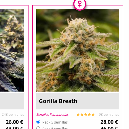
Gorilla Breath
Semillas Feminizadas
243 opiniones
98 opiniones
26,00 €
28,00 €
Pack 3 semillas
43,00 €
46,00 €
Pack 5 semillas