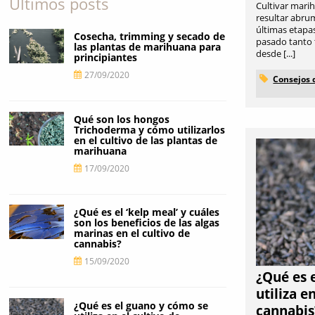
Últimos posts
Cultivar mari
resultar abru
últimas etapas
Cosecha, trimming y secado de
pasado tanto 
las plantas de marihuana para
desde [...]
principiantes
27/09/2020
Consejos 
Qué son los hongos
Trichoderma y cómo utilizarlos
en el cultivo de las plantas de
marihuana
17/09/2020
¿Qué es el ‘kelp meal’ y cuáles
son los beneficios de las algas
marinas en el cultivo de
cannabis?
15/09/2020
¿Qué es 
utiliza e
¿Qué es el guano y cómo se
cannabis