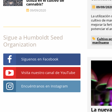
utiliza en el cultivo de
cannabis?
09/09/202
09/09/2020
La utilización
cultivo de ma
mejorar la fert
potenciar el ar
Sigue a Humboldt Seed
Cultivo o
marihuana
Organization
Síguenos en Facebook
Visita nuestro canal de YouTube
Encuéntranos en Instagram
La nueva