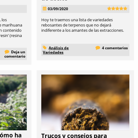
03/09/2020
 los
Hoy te traemos una lista de variedades
de marihuana
rebosantes de terpenos que no dejará
n contenido
indiferente a los amantes de las extracciones.
esin’ (resina
Análisis de
4 comentarios
Deja un
Variedades
comentario
 cómo ha
Trucos y consejos para