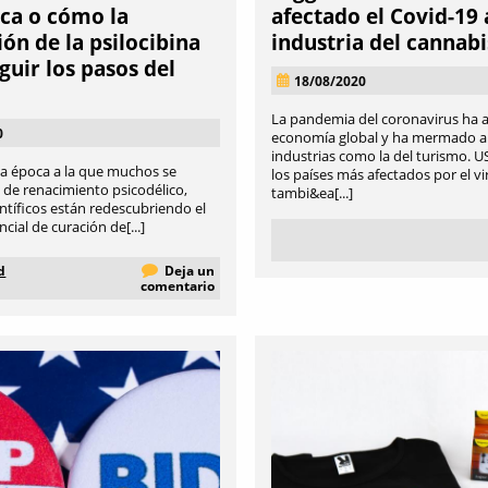
ica o cómo la
afectado el Covid-19 
ión de la psilocibina
industria del cannab
guir los pasos del
18/08/2020
La pandemia del coronavirus ha a
0
economía global y ha mermado a
industrias como la del turismo. U
a época a la que muchos se
los países más afectados por el vi
 de renacimiento psicodélico,
tambi&ea[...]
ntíficos están redescubriendo el
ial de curación de[...]
d
Deja un
comentario