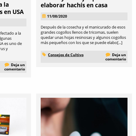
a la
elaborar hachís en casa
is en USA
11/08/2020
Después de la cosecha y el manicurado de esos
grandes cogollos llenos de tricomas, suelen
fectado a la
quedar unas hojas resinosas y algunos cogollos
lgunas
más pequeños con los que se puede elabo[...]
SA es uno de
rus y
Consejos de Cultivo
Deja un
comentario
Deja un
comentario