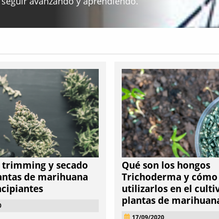
 seguir avanzando y aprendiendo.
 trimming y secado
Qué son los hongos
lantas de marihuana
Trichoderma y cómo
ncipiantes
utilizarlos en el culti
plantas de marihuan
0
17/09/2020