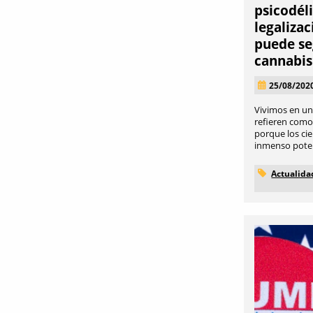
psicodél
legalizac
puede se
cannabis
25/08/202
Vivimos en un
refieren como
porque los cie
inmenso potenc
Actualida