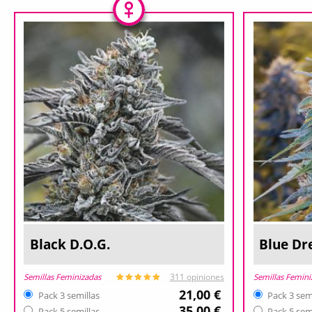
Black D.O.G.
Blue D
Semillas Feminizadas
Semillas Femini
311 opiniones
21,00 €
Pack 3 semillas
Pack 3 sem
35,00 €
Pack 5 semillas
Pack 5 sem