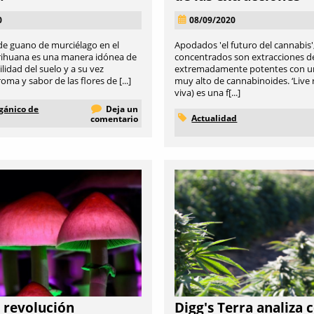
0
08/09/2020
 de guano de murciélago en el
Apodados 'el futuro del cannabis',
rihuana es una manera idónea de
concentrados son extracciones 
ilidad del suelo y a su vez
extremadamente potentes con u
oma y sabor de las flores de [...]
muy alto de cannabinoides. ‘Live r
viva) es una f[...]
rgánico de
Deja un
Actualidad
comentario
 revolución
Digg's Terra analiza