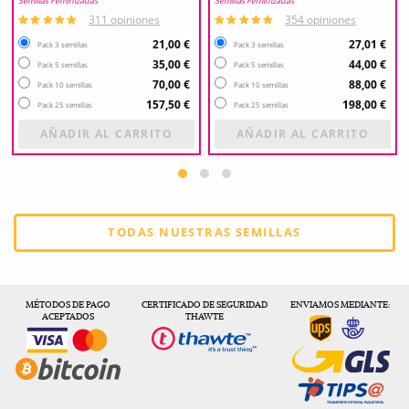
Semillas Feminizadas
Semillas Feminizadas
311 opiniones
354 opiniones
21,00 €
27,01 €
Pack 3 semillas
Pack 3 semillas
35,00 €
44,00 €
Pack 5 semillas
Pack 5 semillas
70,00 €
88,00 €
Pack 10 semillas
Pack 10 semillas
157,50 €
198,00 €
Pack 25 semillas
Pack 25 semillas
AÑADIR AL CARRITO
AÑADIR AL CARRITO
TODAS NUESTRAS SEMILLAS
MÉTODOS DE PAGO
CERTIFICADO DE SEGURIDAD
ENVIAMOS MEDIANTE:
ACEPTADOS
THAWTE