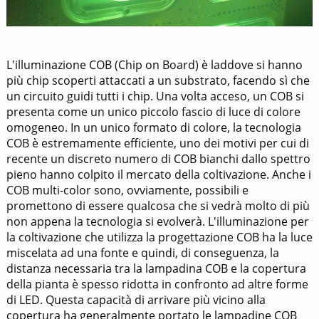
L'illuminazione COB (Chip on Board) è laddove si hanno
più chip scoperti attaccati a un substrato, facendo sì che
un circuito guidi tutti i chip. Una volta acceso, un COB si
presenta come un unico piccolo fascio di luce di colore
omogeneo. In un unico formato di colore, la tecnologia
COB è estremamente efficiente, uno dei motivi per cui di
recente un discreto numero di COB bianchi dallo spettro
pieno hanno colpito il mercato della coltivazione. Anche i
COB multi-color sono, ovviamente, possibili e
promettono di essere qualcosa che si vedrà molto di più
non appena la tecnologia si evolverà. L'illuminazione per
la coltivazione che utilizza la progettazione COB ha la luce
miscelata ad una fonte e quindi, di conseguenza, la
distanza necessaria tra la lampadina COB e la copertura
della pianta è spesso ridotta in confronto ad altre forme
di LED. Questa capacità di arrivare più vicino alla
copertura ha generalmente portato le lampadine COB