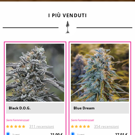
I PIÙ VENDUTI
Black D.O.G.
Blue Dream
Semi Femminizzati
Semi Femminizzati
311 recensioni
354 recensioni
21,00 €
27,01 €
3 semi
3 semi