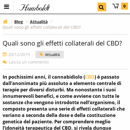
Humboldt
0
Blog
Attualità
Quali sono gli effetti collaterali del CBD?
Quali sono gli effetti collaterali del CBD?
20/12/2019
Attualità
Lascia un commento
In pochissimi anni, il cannabidiolo (
CBD
) è passato
dall’anonimato più assoluto a elemento centrale di
terapie per diversi disturbi. Ma nonostante i suoi
innumerevoli benefici, e come avviene con tutte le
sostanze che vengono introdotte nell’organismo, il
composto presenta una serie di effetti collaterali che
variano a seconda della dose e della costituzione
genetica del paziente. Per comprendere meglio
l’idoneità terapeutica del CBD, si rivela dunque