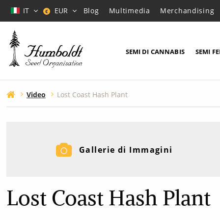
IT
EUR
Blog
Multimedia
Merchandising
€
SEMI DI CANNABIS
SEMI F
Video
Lost Coast Hash Plant
Gallerie di Immagini
Lost Coast Hash Plant