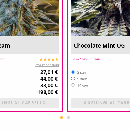
ream
Chocolate Mint OG
ati
Semi Femminizzati
354 recensioni
27,01 €
3 semi
44,00 €
5 semi
88,00 €
10 semi
198,00 €
UNGI AL CARRELLO
AGGIUNGI AL CAR