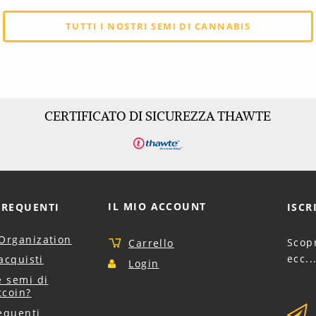
TUTTI I NOSTRI SEMI DI CANNABIS
CERTIFICATO DI SICUREZZA THAWTE
IL MIO ACCOUNT
FREQUENTI
ISCR
Organization
Scopr
Carrello
ecc..
acquisti
Login
 semi di
tcoin?
equenti