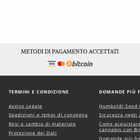
METODI DI PAGAMENTO ACCETTATI
TERMINI E CONDIZIONE
DOMANDE PIÙ 
Avviso Legale
Humboldt Seed 
Spedizioni e tempi di consegna
Sicurezza negli 
Resi e cambio di materiale
Come acquistare
cannabis con Bi
Protezione dei Dati
Domande più fr