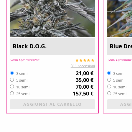
Black D.O.G.
Blue D
Semi Femminizzati
Semi Femminizz
311 recensioni
21,00 €
3 semi
3 semi
35,00 €
5 semi
5 semi
70,00 €
10 semi
10 semi
157,50 €
25 semi
25 semi
AGGIUNGI AL CARRELLO
AGGI