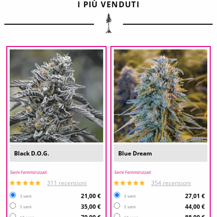
I PIÙ VENDUTI
Black D.O.G.
Blue Dream
Semi Femminizzati
Semi Femminizzati
311 recensioni
354 recensioni
21,00 €
27,01 €
3 semi
3 semi
35,00 €
44,00 €
5 semi
5 semi