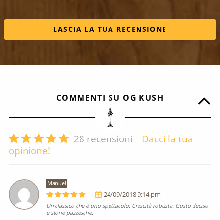
LASCIA LA TUA RECENSIONE
COMMENTI SU OG KUSH
28
recensioni
Dacci la tua
opinione!
Manuel
24/09/2018 9:14 pm
Un classico che è uno spettacolo. Crescità robusta. Gusto deciso
e stone pazzesche.