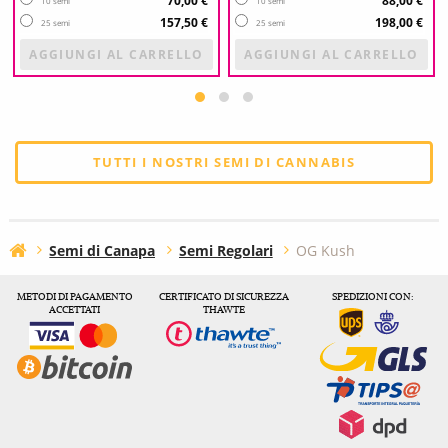
70,00 €
88,00 €
10 semi
10 semi
157,50 €
198,00 €
25 semi
25 semi
AGGIUNGI AL CARRELLO
AGGIUNGI AL CARRELLO
TUTTI I NOSTRI SEMI DI CANNABIS
Semi di Canapa
Semi Regolari
OG Kush
METODI DI PAGAMENTO
CERTIFICATO DI SICUREZZA
SPEDIZIONI CON:
ACCETTATI
THAWTE