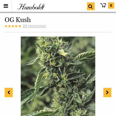
Humboldt
0
OG Kush
28
recensioni