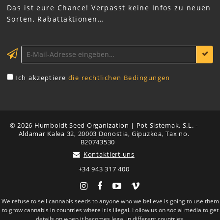
Das ist eure Chance! Verpasst keine Infos zu neuen
Sorten, Rabattaktionen…
Ich akzeptiere
die rechtlichen Bedingungen
© 2026 Humboldt Seed Organization | Pot Sistemak, S.L. -
Aldamar Kalea 32, 20003 Donostia, Gipuzkoa, Tax no.
B20743530
Kontaktiert uns
+34 943 317 400
Instagram
Facebook
YouTube
Vimeo
We refuse to sell cannabis seeds to anyone who we believe is going to use them
Im Einklang mit dem spanischen Gesetz über Dienstleistungen für die
Informationsgesellschaft (34/2002 vom 11. Juli 2002, LSSICE) informieren wir dich, dass
to grow cannabis in countries where it is illegal. Follow us on social media to get
diese Website Cookies verwendet. Diese Cookies sind für die ordnungsgemäße Nutzung,
Personalisierung und statistische Analyse der Website erforderlich. Du kannst sie
details on when it becomes legal in different countries.
vollständig löschen und blockieren, allerdings funktionieren dann einige Bereiche des