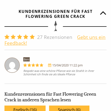
KUNDENREZENSIONEN FÜR FAST
FLOWERING GREEN CRACK
27
Rezensionen
Gebt uns ein
Feedback!
Beni
15/04/2020 11:22 pm
Respekt was eine schöne Pflanze wie sie Strahlt in ihrer
Schönheit ich finde sie als Ideale Pflanze
Kundenrezensionen für Fast Flowering Green
Crack in anderen Sprachen lesen
Englisch (16)
Spanisch (6)