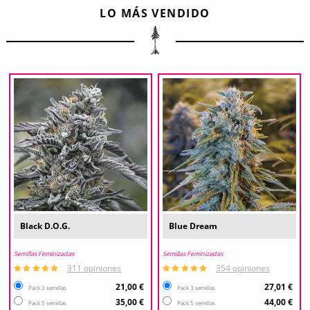
LO MÁS VENDIDO
Black D.O.G.
Blue Dream
Semillas Feminizadas
Semillas Feminizadas
311 opiniones
354 opiniones
21,00 €
27,01 €
Pack 3 semillas
Pack 3 semillas
35,00 €
44,00 €
Pack 5 semillas
Pack 5 semillas