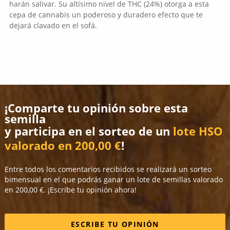
harán salivar. Su altísimo nivel de THC (24%) otorga a esta
cepa de cannabis un poderoso y duradero efecto que te
dejará clavado en el sofá.
¡Comparte tu opinión sobre esta
semilla
y participa en el sorteo de un
lote HSO
valorado en 200,00 €
!
Entre todos los comentarios recibidos se realizará un sorteo
bimensual en el que podrás ganar un lote de semillas valorado
en 200,00 €. ¡Escribe tu opinión ahora!
ESCRIBE TU OPINIÓN