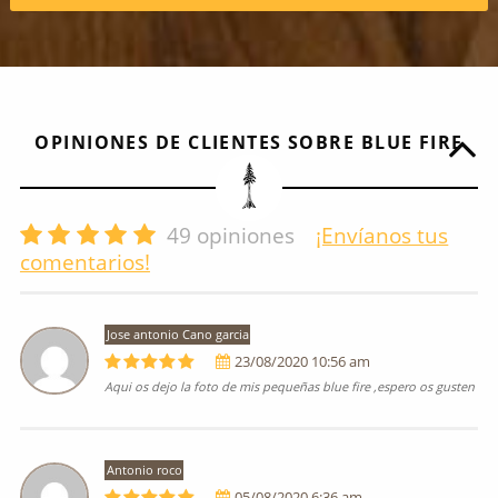
OPINIONES DE CLIENTES SOBRE BLUE FIRE
49
opiniones
¡Envíanos tus
comentarios!
Jose antonio Cano garcia
23/08/2020 10:56 am
Aqui os dejo la foto de mis pequeñas blue fire ,espero os gusten
Antonio roco
05/08/2020 6:36 am