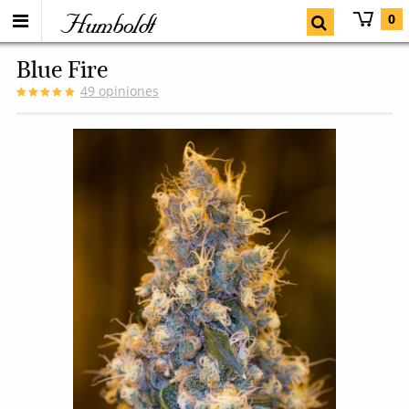
Humboldt
0
Blue Fire
49
opiniones