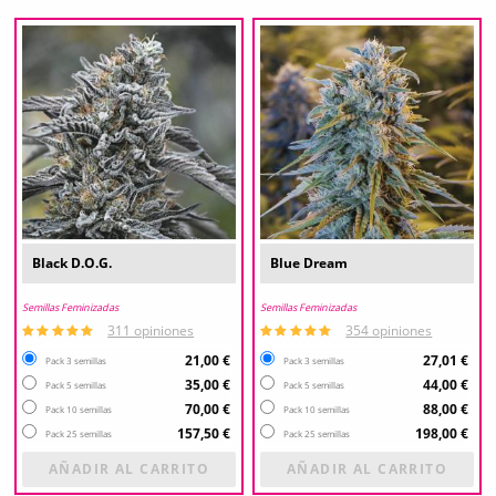
Black D.O.G.
Blue Dream
Semillas Feminizadas
Semillas Feminizadas
311 opiniones
354 opiniones
21,00 €
27,01 €
Pack 3 semillas
Pack 3 semillas
35,00 €
44,00 €
Pack 5 semillas
Pack 5 semillas
70,00 €
88,00 €
Pack 10 semillas
Pack 10 semillas
157,50 €
198,00 €
Pack 25 semillas
Pack 25 semillas
AÑADIR AL CARRITO
AÑADIR AL CARRITO