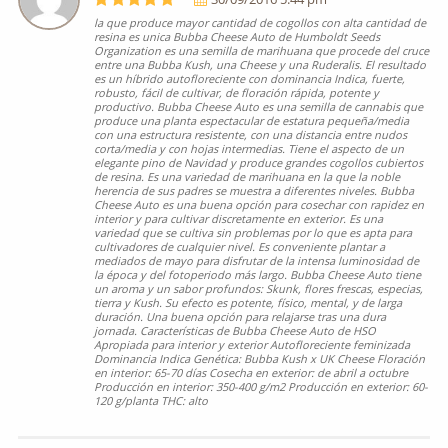
la que produce mayor cantidad de cogollos con alta cantidad de
resina es unica Bubba Cheese Auto de Humboldt Seeds
Organization es una semilla de marihuana que procede del cruce
entre una Bubba Kush, una Cheese y una Ruderalis. El resultado
es un híbrido autofloreciente con dominancia Indica, fuerte,
robusto, fácil de cultivar, de floración rápida, potente y
productivo. Bubba Cheese Auto es una semilla de cannabis que
produce una planta espectacular de estatura pequeña/media
con una estructura resistente, con una distancia entre nudos
corta/media y con hojas intermedias. Tiene el aspecto de un
elegante pino de Navidad y produce grandes cogollos cubiertos
de resina. Es una variedad de marihuana en la que la noble
herencia de sus padres se muestra a diferentes niveles. Bubba
Cheese Auto es una buena opción para cosechar con rapidez en
interior y para cultivar discretamente en exterior. Es una
variedad que se cultiva sin problemas por lo que es apta para
cultivadores de cualquier nivel. Es conveniente plantar a
mediados de mayo para disfrutar de la intensa luminosidad de
la época y del fotoperiodo más largo. Bubba Cheese Auto tiene
un aroma y un sabor profundos: Skunk, flores frescas, especias,
tierra y Kush. Su efecto es potente, físico, mental, y de larga
duración. Una buena opción para relajarse tras una dura
jornada. Características de Bubba Cheese Auto de HSO
Apropiada para interior y exterior Autofloreciente feminizada
Dominancia Indica Genética: Bubba Kush x UK Cheese Floración
en interior: 65-70 días Cosecha en exterior: de abril a octubre
Producción en interior: 350-400 g/m2 Producción en exterior: 60-
120 g/planta THC: alto