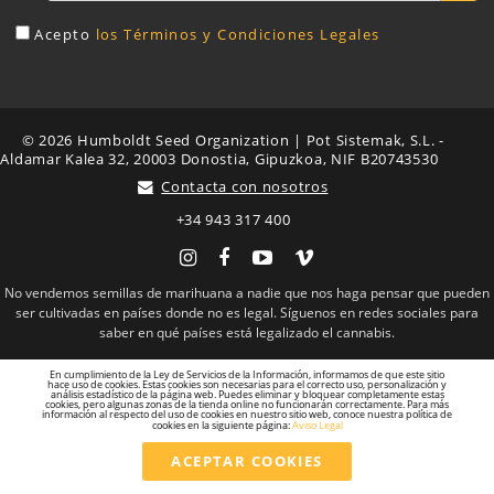
Acepto
los Términos y Condiciones Legales
© 2026 Humboldt Seed Organization | Pot Sistemak, S.L. -
Aldamar Kalea 32, 20003 Donostia, Gipuzkoa, NIF B20743530
Contacta con nosotros
+34 943 317 400
Instagram
Facebook
YouTube
Vimeo
No vendemos semillas de marihuana a nadie que nos haga pensar que pueden
ser cultivadas en países donde no es legal. Síguenos en redes sociales para
saber en qué países está legalizado el cannabis.
En cumplimiento de la Ley de Servicios de la Información, informamos de que este sitio
hace uso de cookies. Estas cookies son necesarias para el correcto uso, personalización y
análisis estadístico de la página web. Puedes eliminar y bloquear completamente estas
cookies, pero algunas zonas de la tienda online no funcionarán correctamente. Para más
información al respecto del uso de cookies en nuestro sitio web, conoce nuestra política de
cookies en la siguiente página:
Aviso Legal
ACEPTAR COOKIES
Total
88,00 €
IVA incluido