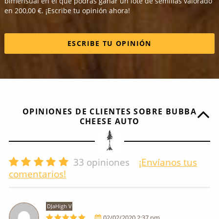
bimensual en el que podrás ganar un lote de semillas valorado
en 200,00 €. ¡Escribe tu opinión ahora!
ESCRIBE TU OPINIÓN
OPINIONES DE CLIENTES SOBRE BUBBA
CHEESE AUTO
33
opiniones
¡Envíanos tus
comentarios!
DJaHigh V
02/02/2020 2:37 pm