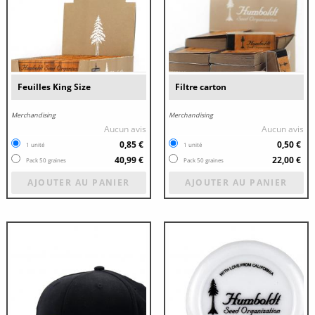
Feuilles King Size
Filtre carton
Merchandising
Merchandising
Aucun avis
Aucun avis
0,85 €
0,50 €
1 unité
1 unité
40,99 €
22,00 €
Pack 50 graines
Pack 50 graines
AJOUTER AU PANIER
AJOUTER AU PANIER