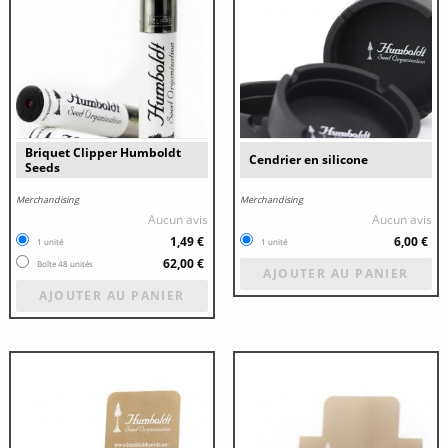
Briquet Clipper Humboldt
Cendrier en silicone
Seeds
Merchandising
Merchandising
Aucun avis
Aucun avis
1,49 €
6,00 €
1 unité
1 unité
62,00 €
Boîte 48 unités
AJOUTER AU PANIER
AJOUTER AU PANIER