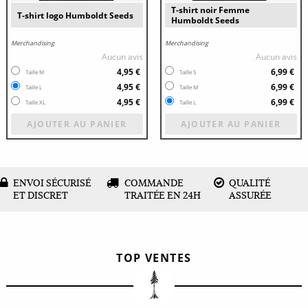
T-shirt noir Femme
T-shirt logo Humboldt Seeds
Humboldt Seeds
Merchandising
Merchandising
Aucun avis
Aucun avis
4,95 €
6,99 €
Taille M
Taille S
4,95 €
6,99 €
Taille L
Taille M
4,95 €
6,99 €
Taille XL
Taille L
AJOUTER AU PANIER
AJOUTER AU PANIER
ENVOI SÉCURISÉ
COMMANDE
QUALITÉ
ET DISCRET
TRAITÉE EN 24H
ASSURÉE
TOP VENTES