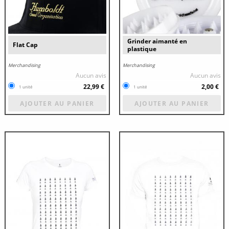
Grinder aimanté en
Flat Cap
plastique
Merchandising
Merchandising
Aucun avis
Aucun avis
22,99 €
2,00 €
1 unité
1 unité
AJOUTER AU PANIER
AJOUTER AU PANIER