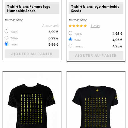
T-shirt blanc Femme logo
T-shirt blanc logo Humboldt
Humboldt Seeds
Seeds
Merchandising
Merchandising
Aucun avis
1 avis
6,99 €
Taille S
4,95 €
Taille M
6,99 €
Taille M
4,95 €
Taille L
6,99 €
Taille L
4,95 €
Taille XL
AJOUTER AU PANIER
AJOUTER AU PANIER