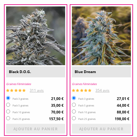
Black D.O.G.
Blue Dream
Graines Féminisées
Graines Féminisées
311 avis
354 avis
21,00 €
27,01 €
Pack 3 graines
Pack 3 graines
35,00 €
44,00 €
Pack 5 graines
Pack 5 graines
70,00 €
88,00 €
Pack 10 graines
Pack 10 graines
157,50 €
198,00 €
Pack 25 graines
Pack 25 graines
AJOUTER AU PANIER
AJOUTER AU PANIER