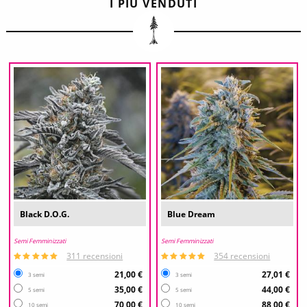
I PIÙ VENDUTI
Black D.O.G.
Blue Dream
Semi Femminizzati
Semi Femminizzati
311 recensioni
354 recensioni
21,00 €
27,01 €
3 semi
3 semi
35,00 €
44,00 €
5 semi
5 semi
70,00 €
88,00 €
10 semi
10 semi