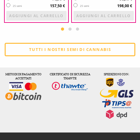
157,50 €
198,00 €
25 semi
25 semi
AGGIUNGI AL CARRELLO
AGGIUNGI AL CARRELLO
TUTTI I NOSTRI SEMI DI CANNABIS
METODI DI PAGAMENTO
CERTIFICATO DI SICUREZZA
SPEDIZIONI CON:
ACCETTATI
THAWTE