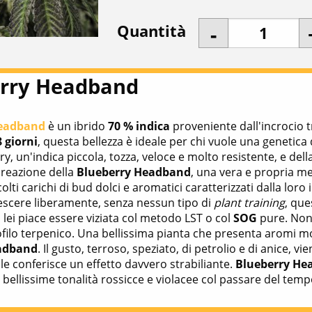
Quantità
erry Headband
Headband
è un ibrido
70 % indica
proveniente dall'incrocio 
8 giorni
, questa bellezza è ideale per chi vuole una geneti
ry, un'indica piccola, tozza, veloce e molto resistente, e del
creazione della
Blueberry Headband
, una vera e propria mer
lti carichi di bud dolci e aromatici caratterizzati dalla loro i
crescere liberamente, senza nessun tipo di
plant training
, que
a lei piace essere viziata col metodo LST o col
SOG
pure. Nono
ofilo terpenico. Una bellissima pianta che presenta aromi m
adband
. Il gusto, terroso, speziato, di petrolio e di anice
le conferisce un effetto davvero strabiliante.
Blueberry He
bellissime tonalità rossicce e violacee col passare del temp