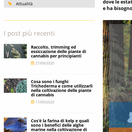
dove le esta
Attualità
e ha bisogno
I post più recenti
Raccolto, trimming ed
essiccazione delle piante di
cannabis per principianti
27/09/2020
Cosa sono i funghi
Trichoderma e come utilizzarli
nella coltivazione delle piante
di cannabis
17/09/2020
Cos’è la farina di kelp e quali
sono i benefici delle alghe
marine nella coltivazione di