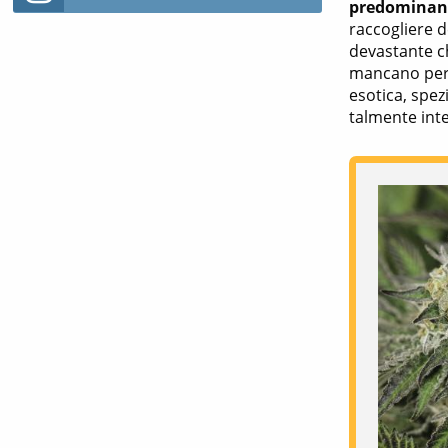
predominanz
raccogliere d
devastante ch
mancano però 
esotica, spez
talmente inte