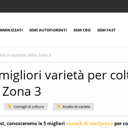
EMMINIZZATI
SEMI AUTOFIORENTI
SEMI CBD
SEMI FAST
vare in outdoor nella Zona 3
migliori varietà per co
a Zona 3
Consigli di coltura
Analisi di varietà
st, conosceremo le 5 migliori
varietà di marijuana
per co