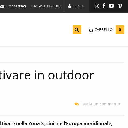
Contattaci
+34 943 317 400
LOGIN
Instagram
Facebook
YouTu
Vi
0
CARRELLO
ltivare in outdoor
Lascia un commento
ltivare nella Zona 3, cioè nell’Europa meridionale,