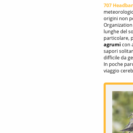
707 Headba
meteorologic
origini non 
Organization 
lunghe del so
particolare, 
agrumi
con a
sapori solita
difficile da 
In poche par
viaggio cereb