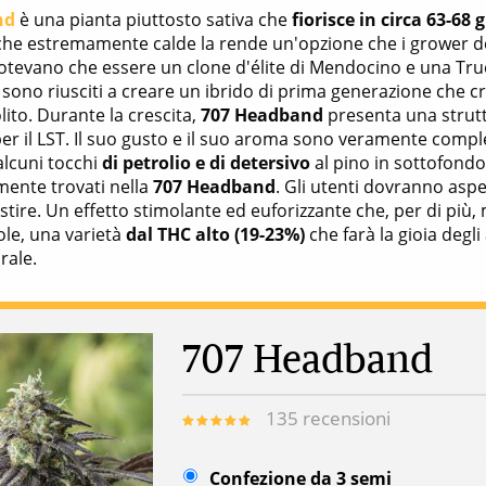
nd
è una pianta piuttosto sativa che
fiorisce in circa 63-68 
he estremamente calde la rende un'opzione che i grower de
potevano che essere un clone d'élite di Mendocino e una Tru
sono riusciti a creare un ibrido di prima generazione che cr
lito. Durante la crescita,
707 Headband
presenta una strutt
per il LST. Il suo gusto e il suo aroma sono veramente compl
lcuni tocchi
di petrolio e di detersivo
al pino in sottofondo
mente trovati nella
707 Headband
. Gli utenti dovranno aspe
gestire. Un effetto stimolante ed euforizzante che, per di più
ole, una varietà
dal THC alto (19-23%)
che farà la gioia degl
rale.
707 Headband
135
recensioni
Confezione da 3 semi