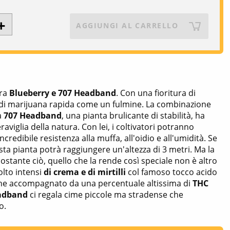
AGGIUNGI AL CARRELLO
tra
Blueberry e 707 Headband
. Con una fioritura di
ca di marijuana rapida come un fulmine. La combinazione
la
707 Headband
, una pianta brulicante di stabilità, ha
aviglia della natura. Con lei, i coltivatori potranno
ncredibile resistenza alla muffa, all'oidio e all'umidità. Se
sta pianta potrà raggiungere un'altezza di 3 metri. Ma la
stante ciò, quello che la rende così speciale non è altro
olto intensi
di crema e di mirtilli
col famoso tocco acido
, viene accompagnato da una percentuale altissima di
THC
adband
ci regala cime piccole ma stradense che
o.