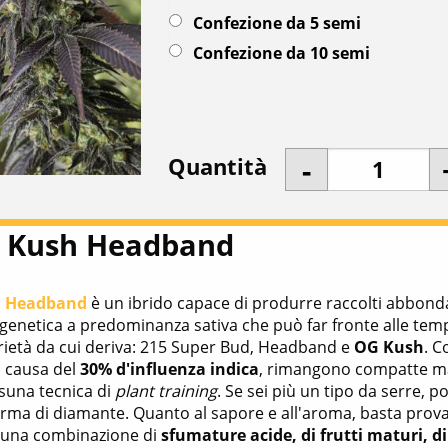
Confezione da 5 semi
Confezione da 10 semi
Quantità
 Kush Headband
 Headband
è un ibrido capace di produrre raccolti abbonda
 genetica a predominanza sativa che può far fronte alle tem
arietà da cui deriva: 215 Super Bud, Headband e
OG Kush
. C
a causa del
30% d'influenza indica
, rimangono compatte ma
ssuna tecnica di
plant training
. Se sei più un tipo da serre, 
orma di diamante. Quanto al sapore e all'aroma, basta pro
: una combinazione di
sfumature acide, di frutti maturi, di