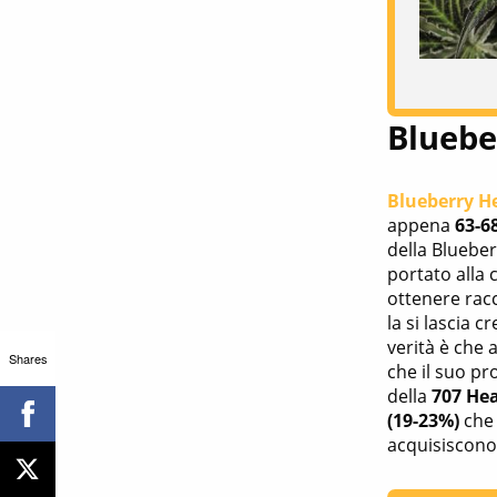
Blueb
Blueberry 
appena
63-6
della Blueber
portato alla 
ottenere racco
la si lascia 
verità è che 
Shares
che il suo pr
della
707 He
(19-23%)
che 
acquisiscono 