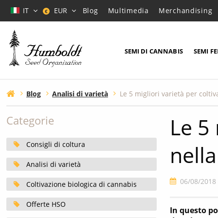
IT
EUR
Blog
Multimedia
Merchandising
€
SEMI DI CANNABIS
SEMI F
Blog
Analisi di varietà
Le 5 migliori varietà per colti
Le 5 
Categorie
Consigli di coltura
nell
Analisi di varietà
06/08/2018
Coltivazione biologica di cannabis
Offerte HSO
In questo po