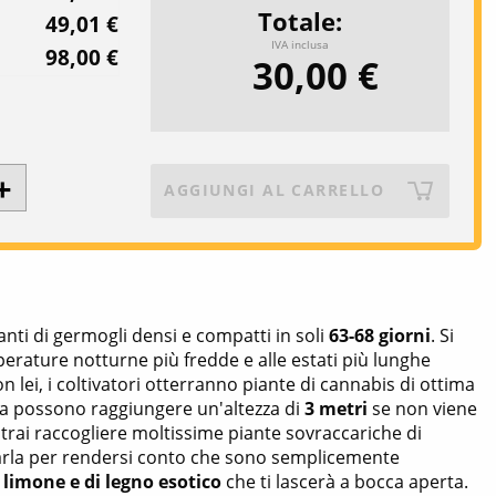
Totale
49,01 €
IVA inclusa
98,00 €
30,00 €
AGGIUNGI AL CARRELLO
nti di germogli densi e compatti in soli
63-68 giorni
. Si
perature notturne più fredde e alle estati più lunghe
on lei, i coltivatori otterranno piante di cannabis di ottima
 possono raggiungere un'altezza di
3 metri
se non viene
potrai raccogliere moltissime piante sovraccariche di
varla per rendersi conto che sono semplicemente
 limone e di legno esotico
che ti lascerà a bocca aperta.