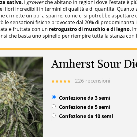
a sativa
, i
grower
che abitano in regioni dove l'estate è p
ei fiori incredibili in termini di qualità e di quantità. Quanto
e ci mette un po' a sparire, come ci si potrebbe aspettare da
le sensazioni fisiche provocate dal 20% di predominanza ind
iata e fruttata con un
retrogustro di muschio e di legno
. I
nsi che basta uno spinello per riempire tutta la stanza con 
Amherst Sour Di
226
recensioni
Confezione da 3 semi
Confezione da 5 semi
Confezione da 10 semi