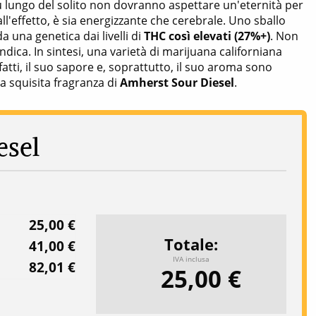
iù lungo del solito non dovranno aspettare un'eternità per
 all'effetto, è sia energizzante che cerebrale. Uno sballo
 una genetica dai livelli di
THC così elevati (27%+)
. Non
ica. In sintesi, una varietà di marijuana californiana
nfatti, il suo sapore e, soprattutto, il suo aroma sono
la squisita fragranza di
Amherst Sour Diesel
.
esel
25,00 €
Totale
41,00 €
IVA inclusa
82,01 €
25,00 €