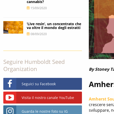
cannabis?
15/09/2020
‘Live resin’, un concentrato che
va oltre il mondo degli estratti
08/09/2020
Seguire Humboldt Seed
Organization
By Stoney T
Amhers
Seguici su Facebook
Visita il nostro canale YouTube
Amherst Sou
crescere senz
sviluppare, n
Guarda le nostre foto su IG