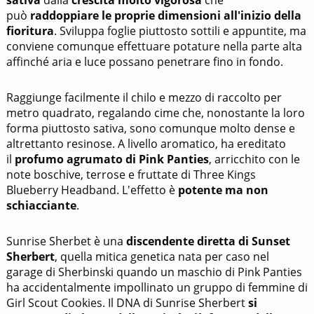
sativa
dalla
crescita molto vigorosa
che
può
raddoppiare le proprie dimensioni all'inizio della
fioritura
. Sviluppa foglie piuttosto sottili e appuntite, ma
conviene comunque effettuare potature nella parte alta
affinché aria e luce possano penetrare fino in fondo.
Raggiunge facilmente il chilo e mezzo di raccolto per
metro quadrato, regalando cime che, nonostante la loro
forma piuttosto sativa, sono comunque molto dense e
altrettanto resinose. A livello aromatico, ha ereditato
il
profumo agrumato di Pink Panties
, arricchito con le
note boschive, terrose e fruttate di Three Kings
Blueberry Headband. L'effetto è
potente ma non
schiacciante
.
Sunrise Sherbet è una
discendente diretta di Sunset
Sherbert
, quella mitica genetica nata per caso nel
garage di Sherbinski quando un maschio di Pink Panties
ha accidentalmente impollinato un gruppo di femmine di
Girl Scout Cookies. Il DNA di Sunrise Sherbert
si