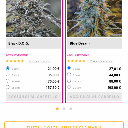
Black D.O.G.
Blue Dream
Semi Femminizzati
Semi Femminizzati
311 recensioni
354 recensioni
21,00 €
27,01 €
3 semi
3 semi
35,00 €
44,00 €
5 semi
5 semi
70,00 €
88,00 €
10 semi
10 semi
157,50 €
198,00 €
25 semi
25 semi
AGGIUNGI AL CARRELLO
AGGIUNGI AL CARRELLO
TUTTI I NOSTRI SEMI DI CANNABIS