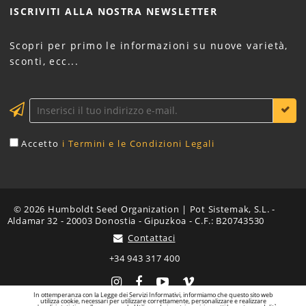
ISCRIVITI ALLA NOSTRA
NEWSLETTER
Scopri per primo le informazioni su nuove varietà,
sconti, ecc...
Accetto
i Termini e le Condizioni Legali
© 2026 Humboldt Seed Organization | Pot Sistemak, S.L. -
Aldamar 32 - 20003 Donostia - Gipuzkoa - C.F.: B20743530
Contattaci
+34 943 317 400
Instagram
Facebook
YouTube
Vimeo
In ottemperanza con la Legge dei Servizi Informativi, informiamo che questo sito web
utilizza cookie, necessari per utilizzare correttamente, personalizzare e realizzare
Non vendiamo semi di cannabis a coloro che riteniamo possano farne uso per la