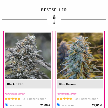
BESTSELLER
Black D.O.G.
Blue Dream
Feminisierte Samen
Feminisierte Samen
311 Rezensionen
354 Rezensionen
21,00 €
27,01 €
Pack 3 Samen
Pack 3 Samen