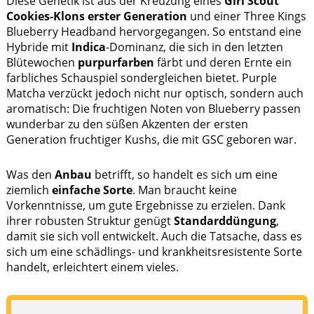
Diese Genetik ist aus der Kreuzung eines
Girl Scout
Cookies-Klons erster Generation
und einer Three Kings
Blueberry Headband hervorgegangen. So entstand eine
Hybride mit
Indica
-Dominanz, die sich in den letzten
Blütewochen
purpurfarben
färbt und deren Ernte ein
farbliches Schauspiel sondergleichen bietet. Purple
Matcha verzückt jedoch nicht nur optisch, sondern auch
aromatisch: Die fruchtigen Noten von Blueberry passen
wunderbar zu den süßen Akzenten der ersten
Generation fruchtiger Kushs, die mit GSC geboren war.
Was den
Anbau
betrifft, so handelt es sich um eine
ziemlich
einfache Sorte
. Man braucht keine
Vorkenntnisse, um gute Ergebnisse zu erzielen. Dank
ihrer robusten Struktur genügt
Standarddüngung
,
damit sie sich voll entwickelt. Auch die Tatsache, dass es
sich um eine schädlings- und krankheitsresistente Sorte
handelt, erleichtert einem vieles.