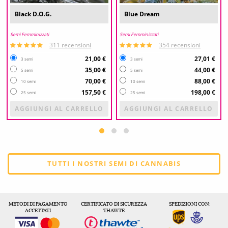
Black D.O.G.
Blue Dream
Semi Femminizzati
Semi Femminizzati
311 recensioni
354 recensioni
21,00 €
27,01 €
3 semi
3 semi
35,00 €
44,00 €
5 semi
5 semi
70,00 €
88,00 €
10 semi
10 semi
157,50 €
198,00 €
25 semi
25 semi
AGGIUNGI AL CARRELLO
AGGIUNGI AL CARRELLO
TUTTI I NOSTRI SEMI DI CANNABIS
METODI DI PAGAMENTO
CERTIFICATO DI SICUREZZA
SPEDIZIONI CON:
ACCETTATI
THAWTE