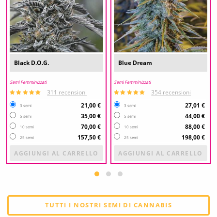
Black D.O.G.
Blue Dream
Semi Femminizzati
Semi Femminizzati
311 recensioni
354 recensioni
21,00 €
27,01 €
3 semi
3 semi
35,00 €
44,00 €
5 semi
5 semi
70,00 €
88,00 €
10 semi
10 semi
157,50 €
198,00 €
25 semi
25 semi
AGGIUNGI AL CARRELLO
AGGIUNGI AL CARRELLO
TUTTI I NOSTRI SEMI DI CANNABIS