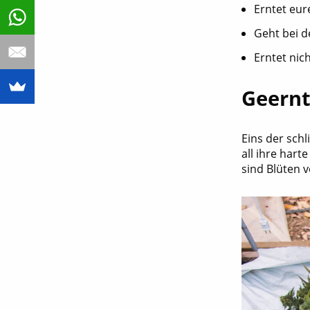
Erntet eur
Geht bei d
Erntet nic
Geernt
Eins der sch
all ihre hart
sind Blüten v