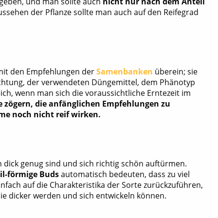
g geben, und man sollte auch
nicht nur nach dem Anteil
ssehen der Pflanze sollte man auch auf den Reifegrad
h mit den Empfehlungen der
Samenbanken
überein; sie
uchtung, der verwendeten Düngemittel, dem Phänotyp
eich, wenn man sich die voraussichtliche Erntezeit im
e zögern, die anfänglichen Empfehlungen zu
me noch nicht reif wirken.
n dick genug sind und sich richtig schön auftürmen.
il-förmige Buds
automatisch bedeuten, dass zu viel
nfach auf die Charakteristika der Sorte zurückzuführen,
 sie dicker werden und sich entwickeln können.