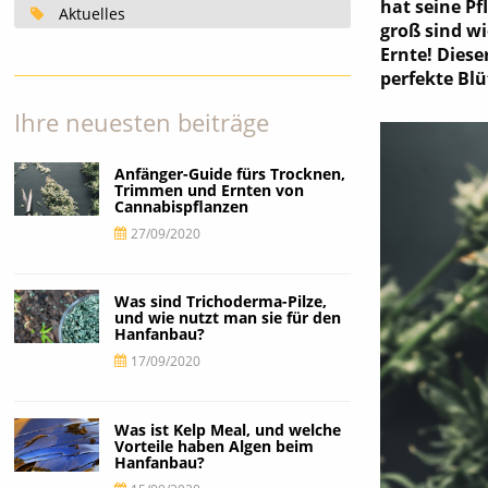
hat seine P
Aktuelles
groß sind w
Ernte! Dies
perfekte Blü
Ihre neuesten beiträge
Anfänger-Guide fürs Trocknen,
Trimmen und Ernten von
Cannabispflanzen
27/09/2020
Was sind Trichoderma-Pilze,
und wie nutzt man sie für den
Hanfanbau?
17/09/2020
Was ist Kelp Meal, und welche
Vorteile haben Algen beim
Hanfanbau?