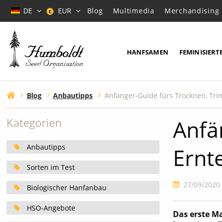
DE
EUR
Blog
Multimedia
Merchandising
€
HANFSAMEN
FEMINISIERT
Blog
Anbautipps
Anfä
Kategorien
Anbautipps
Ernt
Sorten im Test
27/09/2020
Biologischer Hanfanbau
HSO-Angebote
Das erste M