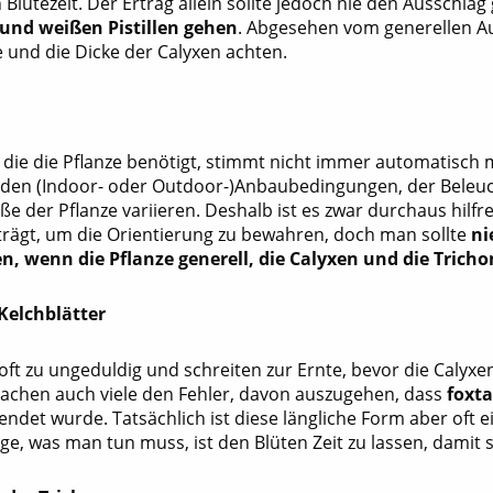
Blütezeit. Der Ertrag allein sollte jedoch nie den Ausschla
und weißen Pistillen gehen
. Abgesehen vom generellen Au
 und die Dicke der Calyxen achten.
t, die die Pflanze benötigt, stimmt nicht immer automatisc
 den (Indoor- oder Outdoor-)Anbaubedingungen, der Bele
e der Pflanze variieren. Deshalb ist es zwar durchaus hilfr
trägt, um die Orientierung zu bewahren, doch man sollte
ni
n, wenn die Pflanze generell, die Calyxen und die Tricho
Kelchblätter
oft zu ungeduldig und schreiten zur Ernte, bevor die Calyxe
chen auch viele den Fehler, davon auszugehen, dass
foxta
ndet wurde. Tatsächlich ist diese längliche Form aber oft ei
ige, was man tun muss, ist den Blüten Zeit zu lassen, damit