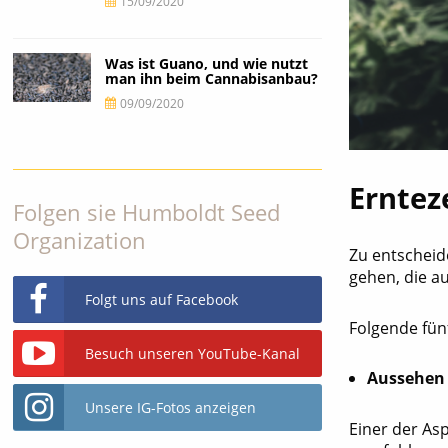
15/09/2020
Was ist Guano, und wie nutzt
man ihn beim Cannabisanbau?
09/09/2020
Erntez
Folgen sie Humboldt Seed
Organization
Zu entscheide
gehen, die a
Folgt uns auf Facebook
Folgende fün
Besuch unseren YouTube-Kanal
Aussehen
Unsere IG-Fotos anzeigen
Einer der Asp