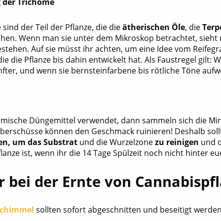
 der Trichome
sind der Teil der Pflanze, die die
ätherischen Öle
, die
Terp
hen. Wenn man sie unter dem Mikroskop betrachtet, sieht 
stehen. Auf sie müsst ihr achten, um eine Idee vom Reifegr
 die Pflanze bis dahin entwickelt hat. Als Faustregel gilt: 
nfter, und wenn sie bernsteinfarbene bis rötliche Töne aufw
mische Düngemittel verwendet, dann sammeln sich die Miner
Überschüsse können den Geschmack ruinieren! Deshalb sol
en, um das Substrat
und die Wurzelzone
zu reinigen
und d
Pflanze ist, wenn ihr die 14 Tage Spülzeit noch nicht hinter 
r bei der Ernte von Cannabispf
Schimmel
sollten sofort abgeschnitten und beseitigt werden