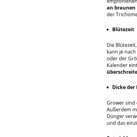
empfohlenen 
an braunen 
der Trichome
Blütezeit
Die Blütezei
kann je nach
oder der Größ
Kalender ein
überschreite
Dicke der 
Grower sind 
Außerdem ma
Dünger verwe
und das einz