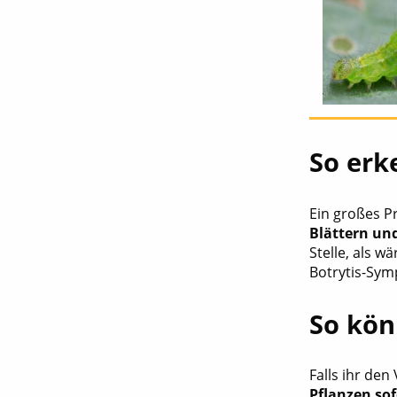
So erk
Ein großes P
Blättern un
Stelle, als w
Botrytis-Sy
So kön
Falls ihr den
Pflanzen so