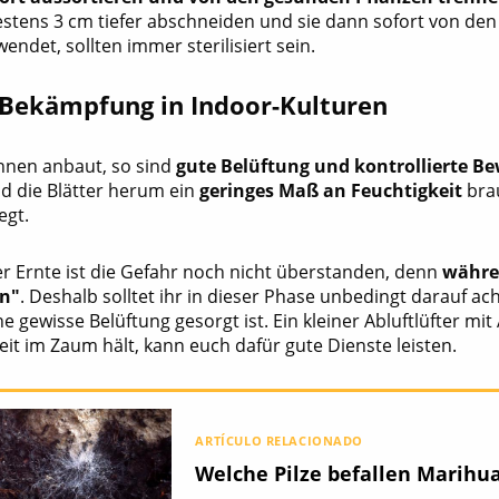
tens 3 cm tiefer abschneiden und sie dann sofort von den
wendet, sollten immer sterilisiert sein.
-Bekämpfung in Indoor-Kulturen
nnen anbaut, so sind
gute Belüftung und kontrollierte B
nd die Blätter herum ein
geringes Maß an Feuchtigkeit
brau
egt.
r Ernte ist die Gefahr noch nicht überstanden, denn
währe
rn"
. Deshalb solltet ihr in dieser Phase unbedingt darauf ac
e gewisse Belüftung gesorgt ist. Ein kleiner Abluftlüfter mit 
eit im Zaum hält, kann euch dafür gute Dienste leisten.
ARTÍCULO RELACIONADO
Welche Pilze befallen Marihu