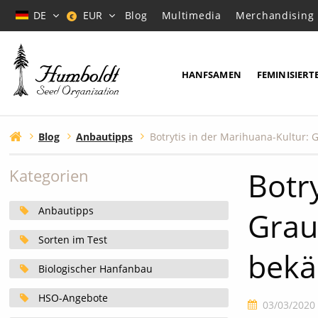
DE
EUR
Blog
Multimedia
Merchandising
€
HANFSAMEN
FEMINISIERT
Blog
Anbautipps
Botr
Kategorien
Anbautipps
Grau
Sorten im Test
bek
Biologischer Hanfanbau
HSO-Angebote
03/03/2020