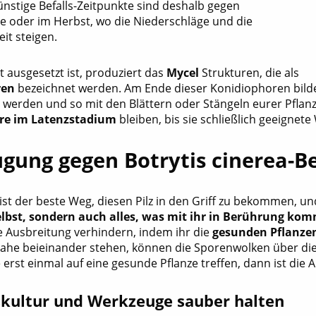
nstige Befalls-Zeitpunkte sind deshalb gegen
e oder im Herbst, wo die Niederschläge und die
eit steigen.
t ausgesetzt ist, produziert das
Mycel
Strukturen, die als
ren
bezeichnet werden. Am Ende dieser Konidiophoren bild
t werden und so mit den Blättern oder Stängeln eurer Pf
re im Latenzstadium
bleiben, bis sie schließlich geeigne
gung gegen Botrytis cinerea-Be
st der beste Weg, diesen Pilz in den Griff zu bekommen, und
elbst, sondern auch alles, was mit ihr in Berührung ko
re Ausbreitung verhindern, indem ihr die
gesunden Pflanzen
nahe beieinander stehen, können die Sporenwolken über die L
 erst einmal auf eine gesunde Pflanze treffen, dann ist die
kultur und Werkzeuge sauber halten