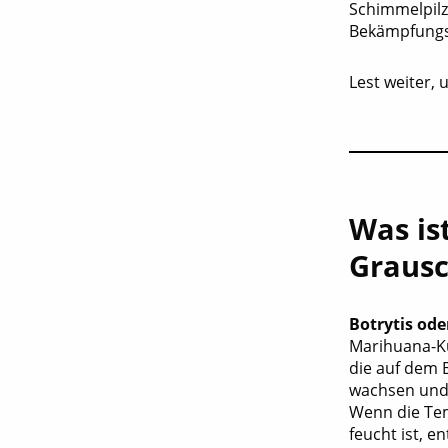
Schimmelpilz
Bekämpfungs
Lest weiter, 
Was is
Graus
Botrytis od
Marihuana-K
die auf dem 
wachsen und 
Wenn die Te
feucht ist, e