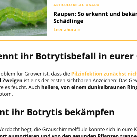
ARTÍCULO RELACIONADO
Raupen: So erkennt und bekä
Schädlinge
Leer ahora »
ennt ihr Botrytisbefall in eure
roblem für Grower ist, dass die
Pilzinfektion zunächst nic
d Zweigen
ist eins der ersten sichtbaren Anzeichen: Das Ge
äre es feucht. Auch
hellere, von einem dunkelbraunen Rin
mptom.
nt ihr Botrytis bekämpfen
 Verdacht hegt, die Grauschimmelfäule könnte sich in eure K
fort aussortieren und von den gesunden Pflanzen trenn