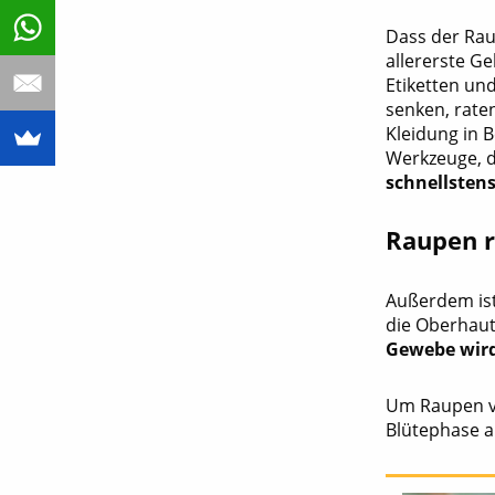
Dass der Rau
allererste G
Etiketten u
senken, rate
Kleidung in 
Werkzeuge, d
schnellsten
Raupen r
Außerdem ist
die Oberhaut
Gewebe wird
Um Raupen vo
Blütephase au