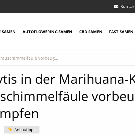
Kontak
E SAMEN
AUTOFLOWERING SAMEN
CBD SAMEN
FAST SAMEN
Botrytis in der Marihuana-Kultur: Grauschimmelfäule vorbeugen, erkennen und bekämpfen
ytis in der Marihuana-K
schimmelfäule vorbeu
ämpfen
Anbautipps