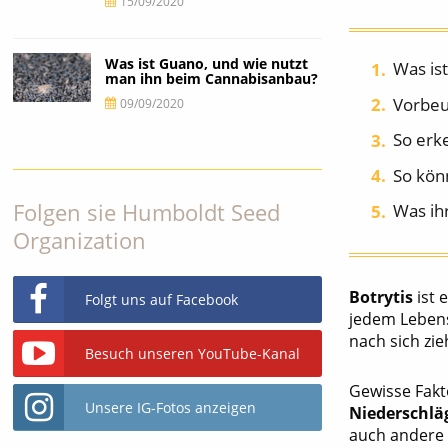
15/09/2020
Was ist Guano, und wie nutzt
Was is
man ihn beim Cannabisanbau?
Vorbeu
09/09/2020
So erke
So kön
Folgen sie Humboldt Seed
Was ihr
Organization
Botrytis
ist 
Folgt uns auf Facebook
jedem Lebens
nach sich zi
Besuch unseren YouTube-Kanal
Gewisse Fakt
Unsere IG-Fotos anzeigen
Niederschlä
auch ander