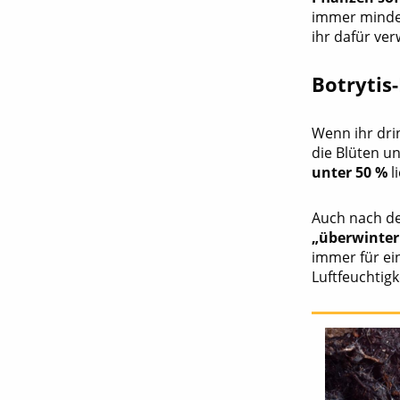
immer mindes
ihr dafür ver
Botrytis
Wenn ihr dri
die Blüten u
unter 50 %
li
Auch nach de
„überwinte
immer für ein
Luftfeuchtigk