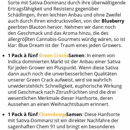
Sorte mit Sativa-Dominanz durch ihre überwältigende
Ertragsfähigkeit und Resistenz gegenüber
Schädlingen, ihren leichten Anbau und ohne Zweifel
auch durch ihren eindrucksvollen, von der
Blueberry
geerbten Blauton hervor. Nehmen wir dann noch
den Geschmack und das Aroma hinzu, die des
allergröβten Cannabis-Gourmets würdig wären, so ist
klar: Blue Dream ist der Traum eines jeden Growers.
1 Pack à fünf
Green Crack
-Samen
: In einem von
Indica dominierten Markt ist der Anbau einer Sativa
für jeden Grower ein Pluspunkt. Wenn diese Sativa
dann auch noch die unverbesserlichen Qualitäten
unserer Green Crack aufweist, wird sie wahrlich
unwiderstehlich: Schnelligkeit, euphorische Wirkung
und Geschmack nach Zitrusfrüchten sind die drei
wesentlichen Merkmale dieser Hanfsorte, deren
Aussehen an einen Weihnachtsbaum erinnert.
1 Pack à fünf
Chemdawg
-Samen
: Diese Hanfsorte
mit Sativa-Dominanz ist ein direkter Nachfahre der
sagenhaften Chem 91 und bringt ein besonderes