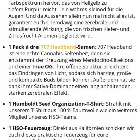
Farbspektrum hervor, das von Hellgelb zu
tiefem Purpur reicht – ein wahres Kleinod für die
Augen! Und da Aussehen allein nun mal nicht alles ist,
garantiert euch Chemdawg eine zerebrale und
stimulierende Wirkung, die von frischen Kiefer- und
Zitrusfrucht-Aromen begleitet wird.
1 Pack à drei
707 Headband
-Samen
: 707 Headband
ist eine echte Cannabis-Seltenheit, denn sie
entstammt der Kreuzung eines Mendocino-Eliteklons
und einer
True OG
. Ihre offene Struktur erleichtert
das Eindringen von Licht, sodass sich harzige, große
und kompakte Buds bilden können. Außerdem hat sie
dank ihrer Sativa-Dominanz einen lang anhaltenden,
starken zerebralen Effekt.
1 Humboldt Seed Organization-T-Shirt:
Strahlt mit
unserem T-Shirt aus 100 % Baumwolle wie ein weiteres
Mitglied unseres HSO-Teams.
1 HSO-Feuerzeug:
Direkt aus Kalifornien schicken wir
euch dieses praktische Feuerzeug für eure