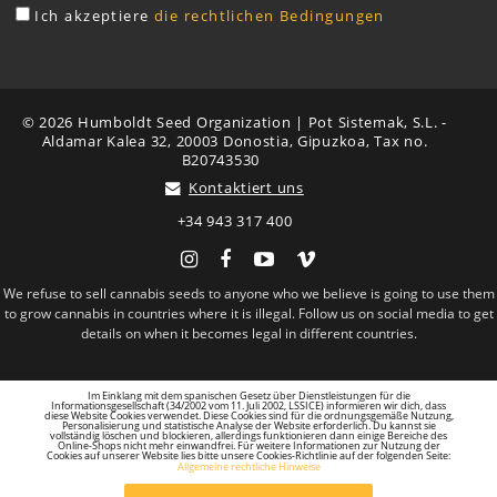
Ich akzeptiere
die rechtlichen Bedingungen
© 2026 Humboldt Seed Organization | Pot Sistemak, S.L. -
Aldamar Kalea 32, 20003 Donostia, Gipuzkoa, Tax no.
B20743530
Kontaktiert uns
+34 943 317 400
Instagram
Facebook
YouTube
Vimeo
We refuse to sell cannabis seeds to anyone who we believe is going to use them
to grow cannabis in countries where it is illegal. Follow us on social media to get
details on when it becomes legal in different countries.
Im Einklang mit dem spanischen Gesetz über Dienstleistungen für die
Informationsgesellschaft (34/2002 vom 11. Juli 2002, LSSICE) informieren wir dich, dass
diese Website Cookies verwendet. Diese Cookies sind für die ordnungsgemäße Nutzung,
Personalisierung und statistische Analyse der Website erforderlich. Du kannst sie
vollständig löschen und blockieren, allerdings funktionieren dann einige Bereiche des
Online-Shops nicht mehr einwandfrei. Für weitere Informationen zur Nutzung der
Cookies auf unserer Website lies bitte unsere Cookies-Richtlinie auf der folgenden Seite:
Allgemeine rechtliche Hinweise
COOKIES AKZEPTIEREN