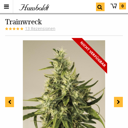
Humboldt
0
Trainwreck
13
Rezensionen
NICHT VERFÜGBAR