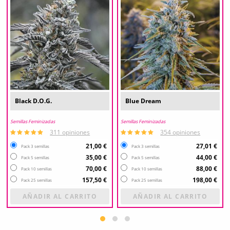
Black D.O.G.
Blue Dream
Semillas Feminizadas
Semillas Feminizadas
311 opiniones
354 opiniones
21,00 €
27,01 €
Pack 3 semillas
Pack 3 semillas
35,00 €
44,00 €
Pack 5 semillas
Pack 5 semillas
70,00 €
88,00 €
Pack 10 semillas
Pack 10 semillas
157,50 €
198,00 €
Pack 25 semillas
Pack 25 semillas
AÑADIR AL CARRITO
AÑADIR AL CARRITO