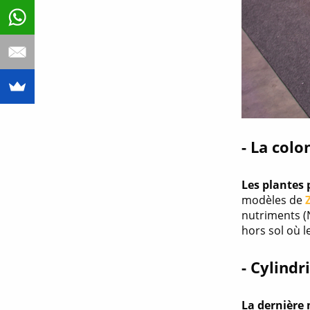
- La colo
Les plantes 
modèles de
nutriments (
hors sol où 
- Cylindr
La dernière 