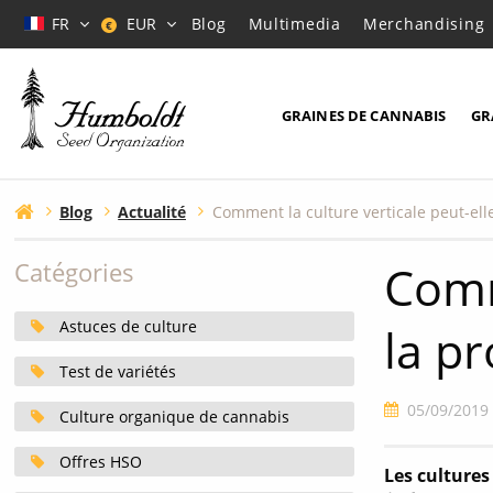
FR
EUR
Blog
Multimedia
Merchandising
€
GRAINES DE CANNABIS
GR
Blog
Actualité
Comm
Catégories
Astuces de culture
la p
Test de variétés
05/09/2019
Culture organique de cannabis
Offres HSO
Les culture