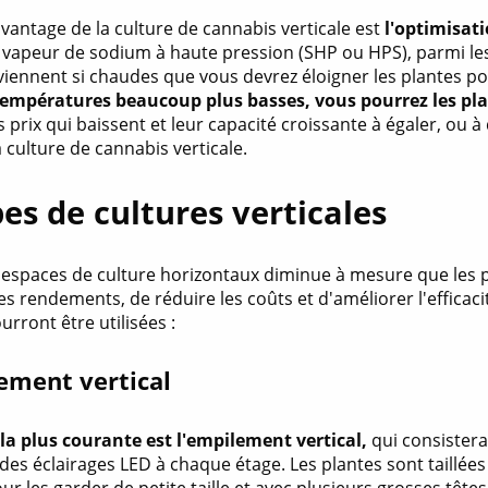
avantage de la culture de cannabis verticale est
l'optimisati
 vapeur de sodium à haute pression (SHP ou HPS), parmi les 
viennent si chaudes que vous devrez éloigner les plantes 
températures beaucoup plus basses, vous pourrez les p
es prix qui baissent et leur capacité croissante à égaler, ou
a culture de cannabis verticale.
pes de cultures verticales
espaces de culture horizontaux diminue à mesure que le
es rendements, de réduire les coûts et d'améliorer l'efficaci
urront être utilisées :
lement vertical
a plus courante est l'empilement vertical,
qui consistera
des éclairages LED à chaque étage. Les plantes sont taillées 
our les garder de petite taille et avec plusieurs grosses têtes