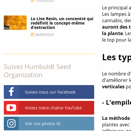
15/09/2020
Le principal 
Les lampes à
Le Live Resin, un concentré qui
cannabis, de
redéfinit le concept-même
auront des 
d’extraction
la plante
. L
08/09/2020
le top pour l
Les ty
Suivez Humboldt Seed
Organization
Le nombre d'
d'améliorer l
verticales
po
Suivez-nous sur Facebook
- L'empi
Visitez notre chaîne YouTube
La méthode l
Voir nos photos IG
plantes avec 
inférieure, p