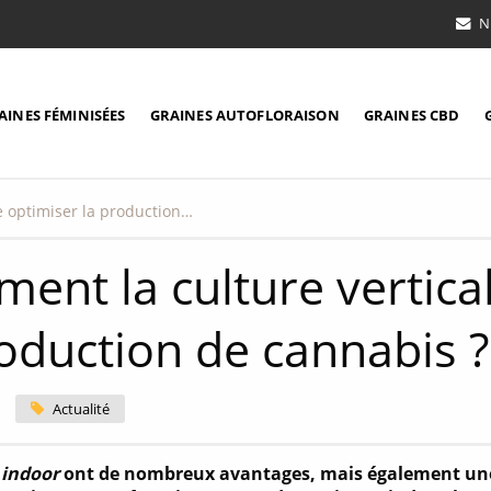
N
AINES FÉMINISÉES
GRAINES AUTOFLORAISON
GRAINES CBD
Comment la culture verticale peut-elle optimiser la production de cannabis ?
ent la culture vertical
roduction de cannabis ?
Actualité
s
indoor
ont de nombreux avantages, mais également une i