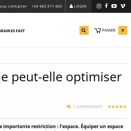
ous contacter
+34 943 317 400
LOGIN
Instagram
Facebook
YouTu
Vi
0
PANIER
GRAINES FAST
e peut-elle optimiser
1 commentaire
mportante restriction : l'espace. Équiper un espace