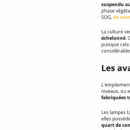
suspendu au
phase végéta
SOG,
de nom
La culture ve
échelonné
.
puisque cela 
considérablem
Les av
L'empilement
niveaux, ou 
fabriquées 
Les lampes L
elles posséd
quart de c