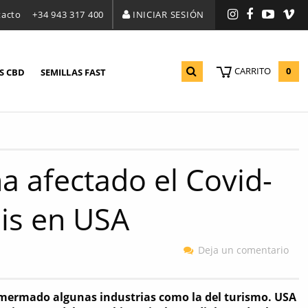
tacto
+34 943 317 400
INICIAR SESIÓN
Instagram
Facebook
YouTu
Vi
0
CARRITO
S CBD
SEMILLAS FAST
a afectado el Covid-
bis en USA
Deja un comentario
 mermado algunas industrias como la del turismo. USA