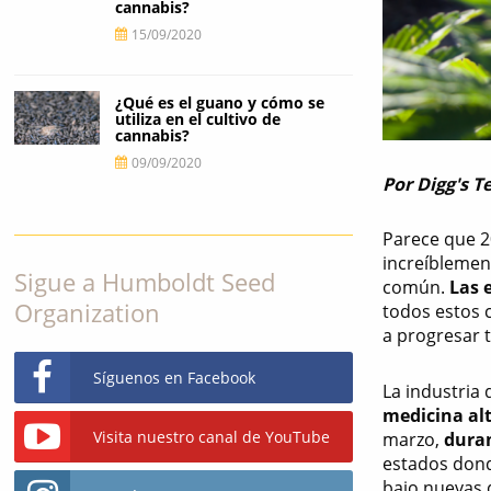
cannabis?
15/09/2020
¿Qué es el guano y cómo se
utiliza en el cultivo de
cannabis?
09/09/2020
Por Digg's T
Parece que 2
increíblemen
Sigue a Humboldt Seed
común.
Las 
Organization
todos estos 
a progresar 
Síguenos en Facebook
La industria 
medicina al
Visita nuestro canal de YouTube
marzo,
duran
estados dond
bajo nuevas 