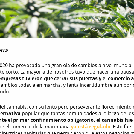
erra
020 ha provocado una gran ola de cambios a nivel mundial 
te corto. La mayoría de nosotros tuvo que hacer una pausa
empresas tuvieron que cerrar sus puertas y el comercio 
cambios todavía en marcha, y tanta incertidumbre aún por d
todo.
del cannabis, con su lento pero perseverante florecimiento 
ternativa
popular que tantas comunidades a lo largo de los
te el primer confinamiento obligatorio, el cannabis fu
e el comercio de la marihuana
ya está regulado
. Esto fue
directrices sanitarias que permitieron que estos negocios m