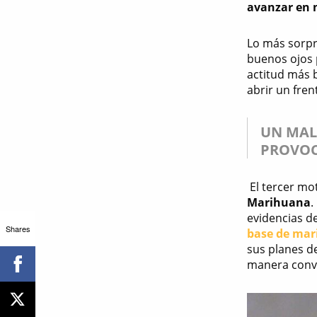
avanzar en m
Lo más sorpr
buenos ojos
actitud más b
abrir un fren
UN MAL
PROVOC
El tercer mo
Marihuana
.
evidencias d
Shares
base de ma
sus planes de
manera convi