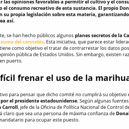
r las opiniones favorables a permitir el cultivo y el c
do el consumo recreativo de esta sustancia. El propio D
n su propia legislación sobre esta materia, garantizando
ea así.
e, se han hecho públicos algunos
planes secretos de la C
onsumo del cannabis
. Esta iniciativa, que parece estar lider
 tiene como objetivo el tratar de contrarrestar los datos po
opinión pública de Estados Unidos. Sin embargo, existen ra
uen puerto.
fícil frenar el uso de la marih
tivo para pensar que dicho comité no cumplirá su objetiv
 por el presidente estadounidense
. Según algunas fuentes,
m Carroll
, jefe de la Oficina de Política Nacional de Contro
tá claro que sea una persona de máxima confianza de
Dona
andatario para ocupar este puesto.