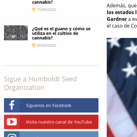
cannabis?
Además, que
15/09/2020
los estados 
Gardner
a ev
el caso de C
¿Qué es el guano y cómo se
utiliza en el cultivo de
cannabis?
09/09/2020
Sigue a Humboldt Seed
Organization
Síguenos en Facebook
Visita nuestro canal de YouTube