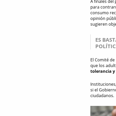
A finales de
para contrarr
consumo recr
opinión públ
sugieren obj
ES BAS
POLÍTI
El Comité de
que los adul
tolerancia 
Institucione
si el Gobiern
ciudadanos.