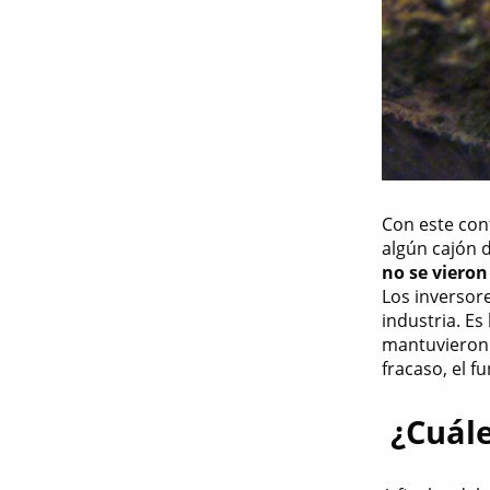
Con este con
algún cajón d
no se viero
Los inversor
industria. Es
mantuvieron s
fracaso, el 
¿Cuále