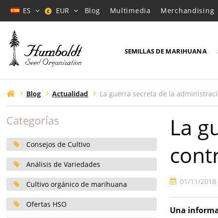
ES
EUR
Blog
Multimedia
Merchandising
€
SEMILLAS DE MARIHUANA
Blog
Actualidad
La g
Categorías
Consejos de Cultivo
cont
Análisis de Variedades
01/11/2018
Cultivo orgánico de marihuana
Ofertas HSO
Una informa