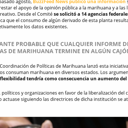
l pasado agosto,
BuzzFeed News publicó una información
estar el apoyo de la opinión pública a la marihuana y a las
eativo. Desde el Comité
se solicitó a 14 agencias federa
ica que el consumo de algún derivado de esta planta resu
etivamente los datos existentes.
TANTE PROBABLE QUE CUALQUIER INFORME D
CAS DE MARIHUANA TERMINE EN ALGÚN CAJÓN
 Coordinación de Políticas de Marihuana lanzó esta iniciati
tos consuman marihuana en diversos estados. Los argumen
y flexibilidad tendría como consecuencia un aumento de
s, políticos y organizaciones en favor de la liberalización
o actuase siguiendo las directrices de dicha institución se a