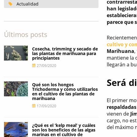
contrarresta
Actualidad
han legisla
estableciera
parece que s
Últimos posts
Recientement
cultivo y c
Cosecha, trimming y secado de
Marihuana
,
las plantas de marihuana para
mantiene la 
principiantes
llegarán a b
27/09/2020
Será di
Qué son los hongos
Trichoderma y cómo utilizarlos
en el cultivo de las plantas de
marihuana
El primer mo
17/09/2020
respaldadas
vienen de
Ji
cargo, no es
¿Qué es el ‘kelp meal’ y cuáles
del máximo m
son los beneficios de las algas
marinas en el cultivo de