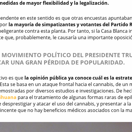
edidas de mayor flexibilidad y la legalización.
endente en este sentido es que otras encuestas apuntaban a
 por
la mayoría de simpatizantes y votantes del Partido
eligerante contra esta planta. Por tanto, si la Casa Blanca 
te que, probablemente, le causaría una importante oposición 
 MOVIMIENTO POLÍTICO DEL PRESIDENTE TR
AR UNA GRAN PÉRDIDA DE POPULARIDAD.
tivo es que
la opinión pública ya conoce cuál es la estrat
 Esta se basa en un ataque frontal hacia el cannabis, de un
emostradas por diversos estudios e investigaciones. De he
rihuana
para el tratamiento de algunas formas raras de epil
 desprestigiar y atacar el uso del cannabis, y presentar a 
ncente que no hay beneficios médicos asociados con la m