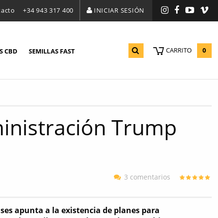
tacto
+34 943 317 400
INICIAR SESIÓN
Instagram
Facebook
YouTu
Vi
0
CARRITO
S CBD
SEMILLAS FAST
ministración Trump
3 comentarios
es apunta a la existencia de planes para