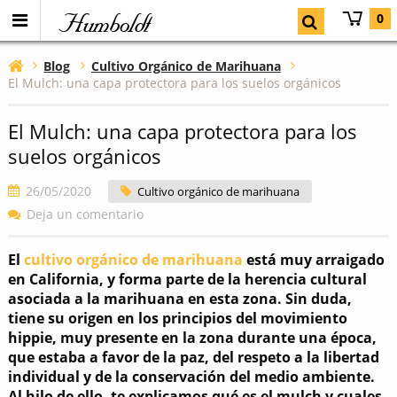
Humboldt
0
Blog
Cultivo Orgánico de Marihuana
El Mulch: una capa protectora para los suelos orgánicos
El Mulch: una capa protectora para los
suelos orgánicos
26/05/2020
Cultivo orgánico de marihuana
Deja un comentario
El
cultivo orgánico de marihuana
está muy arraigado
en California, y forma parte de la herencia cultural
asociada a la marihuana en esta zona. Sin duda,
tiene su origen en los principios del movimiento
hippie, muy presente en la zona durante una época,
que estaba a favor de la paz, del respeto a la libertad
individual y de la conservación del medio ambiente.
Al hilo de ello, te explicamos qué es el mulch y cuales