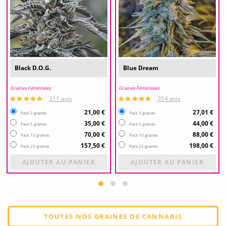
Black D.O.G.
Blue Dream
Graines Féminisées
Graines Féminisées
311 avis
354 avis
21,00 €
27,01 €
Pack 3 graines
Pack 3 graines
35,00 €
44,00 €
Pack 5 graines
Pack 5 graines
70,00 €
88,00 €
Pack 10 graines
Pack 10 graines
157,50 €
198,00 €
Pack 25 graines
Pack 25 graines
AJOUTER AU PANIER
AJOUTER AU PANIER
TOUTES NOS GRAINES DE CANNABIS