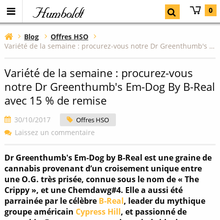
Humboldt
0
Blog
Offres HSO
Variété de la semaine : procurez-vous notre Dr Greenthumb's Em-Dog By B-Real avec 15 % de remise
Variété de la semaine : procurez-vous
notre Dr Greenthumb's Em-Dog By B-Real
avec 15 % de remise
30/10/2017
Offres HSO
Laissez un commentaire
Dr Greenthumb's Em-Dog by B-Real est une graine de
cannabis provenant d’un croisement unique entre
une O.G. très prisée, connue sous le nom de « The
Crippy », et une Chemdawg#4. Elle a aussi été
parrainée par le célèbre
B-Real
, leader du mythique
groupe américain
Cypress Hill
, et passionné de