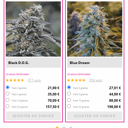
Black D.O.G.
Blue Dream
Graines Féminisées
Graines Féminisées
311 avis
354 avis
21,00 €
27,01 €
Pack 3 graines
Pack 3 graines
35,00 €
44,00 €
Pack 5 graines
Pack 5 graines
70,00 €
88,00 €
Pack 10 graines
Pack 10 graines
157,50 €
198,00 €
Pack 25 graines
Pack 25 graines
AJOUTER AU PANIER
AJOUTER AU PANIER