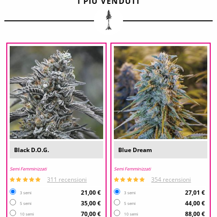
I PIÙ VENDUTI
Black D.O.G.
Blue Dream
Semi Femminizzati
Semi Femminizzati
311 recensioni
354 recensioni
21,00 €
27,01 €
3 semi
3 semi
35,00 €
44,00 €
5 semi
5 semi
70,00 €
88,00 €
10 semi
10 semi