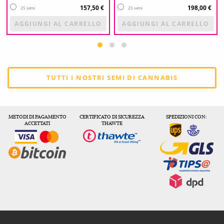
157,50 €
198,00 €
25 semi
25 semi
AGGIUNGI AL CARRELLO
AGGIUNGI AL CARRELLO
TUTTI I NOSTRI SEMI DI CANNABIS
METODI DI PAGAMENTO
CERTIFICATO DI SICUREZZA
SPEDIZIONI CON:
ACCETTATI
THAWTE