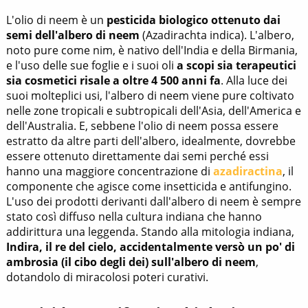
L'olio di neem è un
pesticida biologico ottenuto dai
semi dell'albero di neem
(Azadirachta indica). L'albero,
noto pure come nim, è nativo dell'India e della Birmania,
e l'uso delle sue foglie e i suoi oli
a scopi sia terapeutici
sia cosmetici risale a oltre 4 500 anni fa
. Alla luce dei
suoi molteplici usi, l'albero di neem viene pure coltivato
nelle zone tropicali e subtropicali dell'Asia, dell'America e
dell'Australia. E, sebbene l'olio di neem possa essere
estratto da altre parti dell'albero, idealmente, dovrebbe
essere ottenuto direttamente dai semi perché essi
hanno una maggiore concentrazione di
azadiractina
, il
componente che agisce come insetticida e antifungino.
L'uso dei prodotti derivanti dall'albero di neem è sempre
stato così diffuso nella cultura indiana che hanno
addirittura una leggenda. Stando alla mitologia indiana,
Indira, il re del cielo, accidentalmente versò un po' di
ambrosia (il cibo degli dei) sull'albero di neem
,
dotandolo di miracolosi poteri curativi.