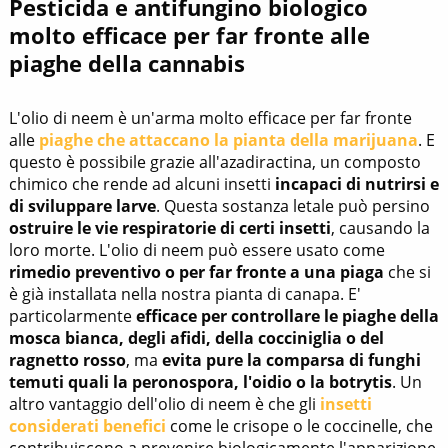
Pesticida e antifungino biologico
molto efficace per far fronte alle
piaghe della cannabis
L'olio di neem è un'arma molto efficace per far fronte
alle
piaghe che attaccano la pianta della marijuana
. E
questo è possibile grazie all'azadiractina, un composto
chimico che rende ad alcuni insetti
incapaci di nutrirsi e
di sviluppare larve
. Questa sostanza letale può persino
ostruire le vie respiratorie di certi insetti
, causando la
loro morte. L'olio di neem può essere usato come
rimedio preventivo o per far fronte a una piaga
che si
è già installata nella nostra pianta di canapa. E'
particolarmente
efficace per controllare le piaghe della
mosca bianca, degli afidi, della cocciniglia o del
ragnetto rosso
, ma
evita pure la comparsa di funghi
temuti quali la peronospora, l'oidio o la botrytis
. Un
altro vantaggio dell'olio di neem è che gli
insetti
considerati benefici
come le crisope o le coccinelle, che