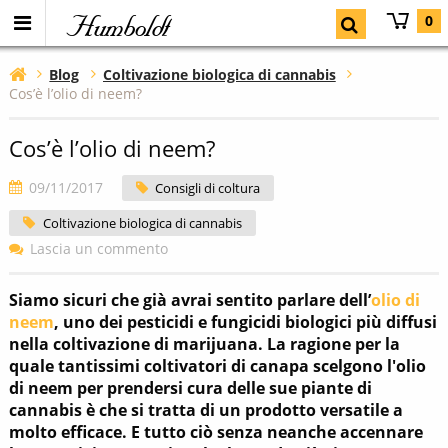
Humboldt
0
Blog
Coltivazione biologica di cannabis
Cos’è l’olio di neem?
Cos’è l’olio di neem?
09/11/2017
Consigli di coltura
Coltivazione biologica di cannabis
Lascia un commento
Siamo sicuri che già avrai sentito parlare dell’
olio di
neem
, uno dei pesticidi e fungicidi biologici più diffusi
nella coltivazione di marijuana. La ragione per la
quale tantissimi coltivatori di canapa scelgono l'olio
di neem per prendersi cura delle sue piante di
cannabis è che si tratta di un prodotto versatile a
molto efficace. E tutto ciò senza neanche accennare