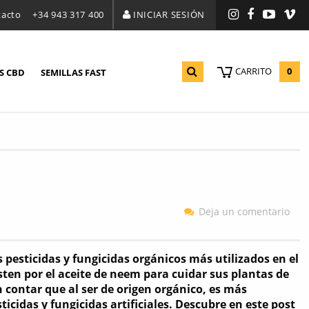
tacto
+34 943 317 400
INICIAR SESIÓN
Instagram
Facebook
YouTu
Vi
0
CARRITO
S CBD
SEMILLAS FAST
Deja un comentario
s pesticidas y fungicidas orgánicos más utilizados en el
ten por el aceite de neem para cuidar sus plantas de
n contar que al ser de origen orgánico, es más
icidas y fungicidas artificiales. Descubre en este post