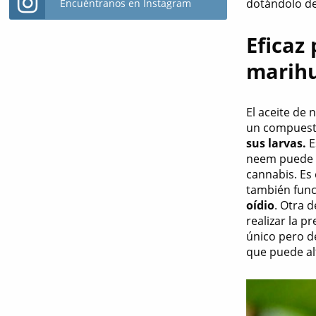
dotándolo de
Encuéntranos en Instagram
Eficaz
marih
El aceite de
un compuesto
sus larvas.
E
neem puede 
cannabis. Es
también fun
oídio
. Otra 
realizar la p
único pero d
que puede alt