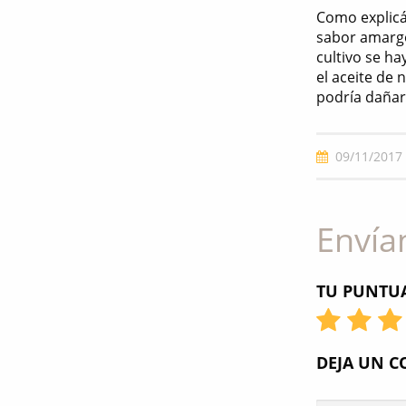
Como explicá
sabor amargo
cultivo se ha
el aceite de
podría dañar
09/11/2017
Envía
TU PUNTUA
DEJA UN 