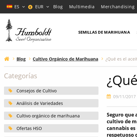
ES
EUR
Blog
Multimedia
Merchandising
€
SEMILLAS DE MARIHUANA
Blog
Cultivo Orgánico de Marihuana
¿Qué es el ace
¿Qué
Categorías
Consejos de Cultivo
09/11/2017
Análisis de Variedades
Seguro que 
Cultivo orgánico de marihuana
cultivo de m
cannabis es 
Ofertas HSO
respetuoso c