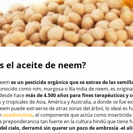
s el aceite de neem?
 neem
es un pesticida orgánico que se extrae de las semill
nocido como nim, margosa o lila india de neem, es originario
 desde hace
más de 4.500 años para fines terapéuticos y 
 y tropicales de Asia, América y Australia, a donde se fue e
neem puede extraerse de otras zonas del árbol, lo ideal es h
en
azadiractina
, el componente que actúa como insecticida 
a preponderancia tan fuerte en la cultura hindú que tiene h
y del cielo, derramó sin querer un poco de ambrosía -el a