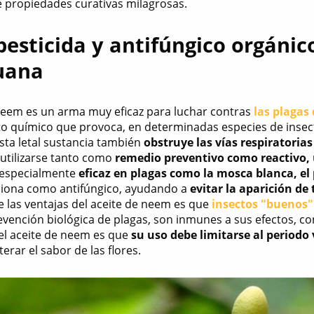
 propiedades curativas milagrosas.
 pesticida y antifúngico orgánic
uana
 neem es un arma muy eficaz para luchar contras
las plagas
 químico que provoca, en determinadas especies de insec
sta letal sustancia también
obstruye las vías respiratoria
utilizarse tanto como
remedio preventivo como reactivo,
 especialmente
eficaz en plagas como la mosca blanca, el 
ciona como antifúngico, ayudando a
evitar la aparición d
de las ventajas del aceite de neem es que
insectos "buenos"
revención biológica de plagas, son inmunes a sus efectos, co
el aceite de neem es que
su uso debe limitarse al periodo 
erar el sabor de las flores.