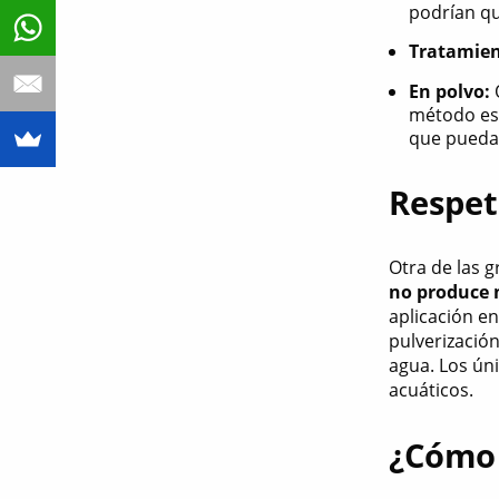
podrían qu
Tratamien
En polvo:
método es 
que pueda
Respet
Otra de las 
no produce n
aplicación en
pulverizació
agua. Los ún
acuáticos.
¿Cómo 