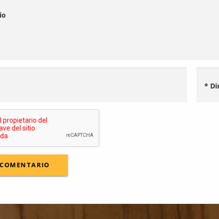
io
* Di