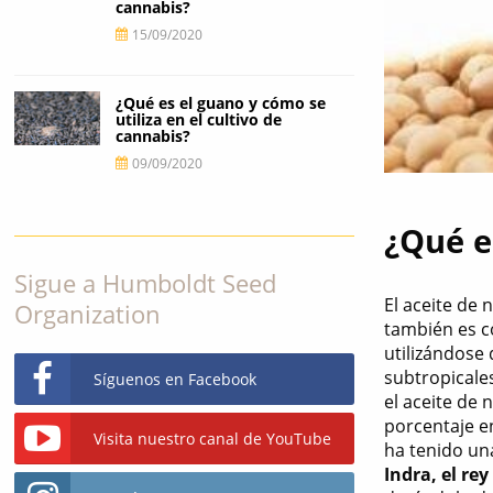
cannabis?
15/09/2020
¿Qué es el guano y cómo se
utiliza en el cultivo de
cannabis?
09/09/2020
¿Qué e
Sigue a Humboldt Seed
El aceite de
Organization
también es co
utilizándose
subtropicales
Síguenos en Facebook
el aceite de 
porcentaje 
Visita nuestro canal de YouTube
ha tenido un
Indra, el re