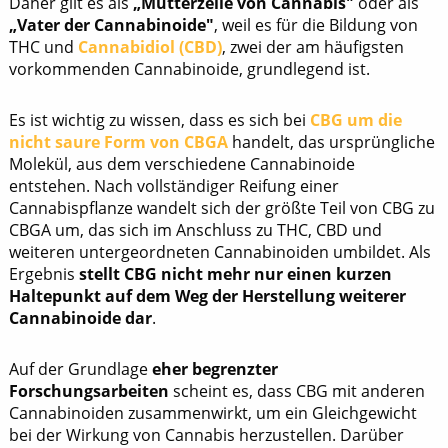
Daher gilt es als
„Mutterzelle von Cannabis"
oder als
„Vater der Cannabinoide"
, weil es für die Bildung von
THC und
Cannabidiol (CBD)
, zwei der am häufigsten
vorkommenden Cannabinoide, grundlegend ist.
Es ist wichtig zu wissen, dass es sich bei
CBG um die
nicht saure Form von CBGA
handelt, das ursprüngliche
Molekül, aus dem verschiedene Cannabinoide
entstehen. Nach vollständiger Reifung einer
Cannabispflanze wandelt sich der größte Teil von CBG zu
CBGA um, das sich im Anschluss zu THC, CBD und
weiteren untergeordneten Cannabinoiden umbildet. Als
Ergebnis
stellt CBG nicht mehr nur einen kurzen
Haltepunkt auf dem Weg der Herstellung weiterer
Cannabinoide dar
.
Auf der Grundlage
eher begrenzter
Forschungsarbeiten
scheint es, dass CBG mit anderen
Cannabinoiden zusammenwirkt, um ein Gleichgewicht
bei der Wirkung von Cannabis herzustellen. Darüber