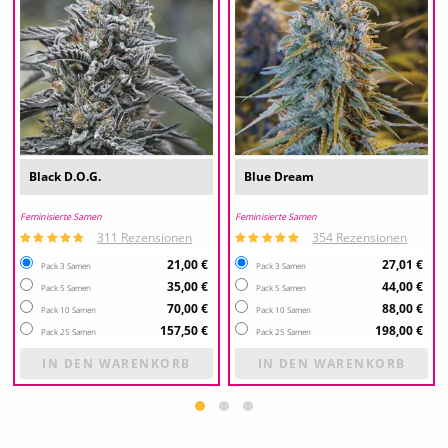
Black D.O.G.
Blue Dream
Feminisierte Samen
Feminisierte Samen
311 Rezensionen
354 Rezensionen
21,00 €
27,01 €
Pack 3 Samen
Pack 3 Samen
35,00 €
44,00 €
Pack 5 Samen
Pack 5 Samen
70,00 €
88,00 €
Pack 10 Samen
Pack 10 Samen
157,50 €
198,00 €
Pack 25 Samen
Pack 25 Samen
IN DEN WARENKORB
IN DEN WARENKORB