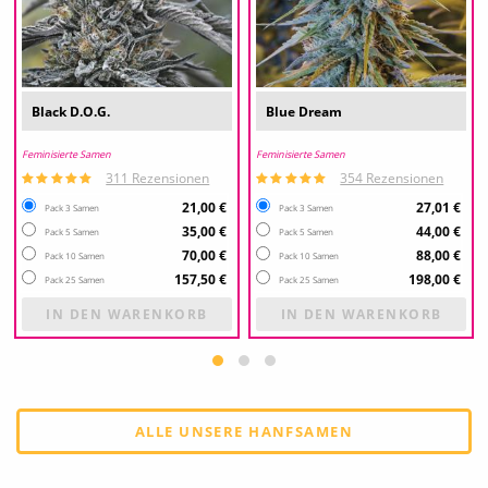
Black D.O.G.
Blue Dream
Feminisierte Samen
Feminisierte Samen
311 Rezensionen
354 Rezensionen
21,00 €
27,01 €
Pack 3 Samen
Pack 3 Samen
35,00 €
44,00 €
Pack 5 Samen
Pack 5 Samen
70,00 €
88,00 €
Pack 10 Samen
Pack 10 Samen
157,50 €
198,00 €
Pack 25 Samen
Pack 25 Samen
IN DEN WARENKORB
IN DEN WARENKORB
ALLE UNSERE HANFSAMEN