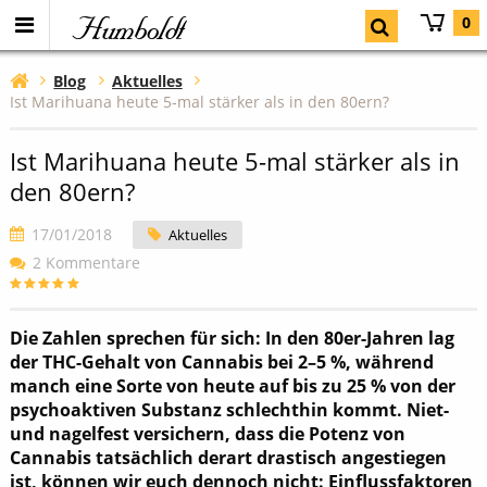
Humboldt
0
Blog
Aktuelles
Ist Marihuana heute 5-mal stärker als in den 80ern?
Ist Marihuana heute 5-mal stärker als in
den 80ern?
17/01/2018
Aktuelles
2 Kommentare
Die Zahlen sprechen für sich: In den 80er-Jahren lag
der THC-Gehalt von Cannabis bei 2–5 %, während
manch eine Sorte von heute auf bis zu 25 % von der
psychoaktiven Substanz schlechthin kommt. Niet-
und nagelfest versichern, dass die Potenz von
Cannabis tatsächlich derart drastisch angestiegen
ist, können wir euch dennoch nicht: Einflussfaktoren