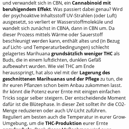
und verwandelt sich in CBN, ein
Cannabinoid mit
beruhigendem Effekt
. Was passiert dabei genau? Wird
der psychoaktive Inhaltsstoff UV-Strahlen (oder Luft)
ausgesetzt, so verliert er Wasserstoffmoleküle und
wandelt sich zunächst in CBNA, dann in CBN um. Da
dieser Prozess mittels Wärme oder Sauerstoff
beschleunigt werden kann, enthält altes und (in Bezug
auf Licht- und Temperaturbedingungen) schlecht
gelagertes Marihuana
grundsätzlich weniger THC
als
Buds, die in einem luftdichten, dunklen Gefäß
aufbewahrt wurden. Wie viel THC am Ende
herausspringt, hat also viel mit der
Lagerung des
geschnittenen Marihuanas und der Pflege
zu tun, die
ihr euren Pflanzen schon beim Anbau zukommen lasst.
Ihr könnt die Potenz eurer Ernte mit einigen einfachen
Tricks sogar selber steigern. Der entscheidende Moment
dafür ist die Blütephase. In dieser Zeit solltet ihr die CO2-
Menge reduzieren oder auch UV-Licht zuführen.
Reguliert am besten auch die Temperatur in eurer Grow-
Umgebung, um die
THC-Produktion
eurer Ernte