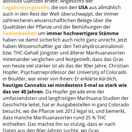
absolute Glanzzeit erlebt: Angesichts der
Legalisierungswelle
, die von den
USA
aus allmählich
auch in den Rest der Welt überschwappt, der immer
zahlreicheren wissenschaftlichen Belege über die
Qualitäten der Pflanze und der Bemühungen der
Samenbanken
um
immer hochwertigere Stämme
haben sie damit sicherlich auch nicht ganz unrecht. Jetzt
haben Wissenschaftler gar den Tetrahydrocannabinol-
bzw. THC-Gehalt jüngster und älterer Marihuanasorten
miteinander verglichen und festgestellt, dass das Gras
von heute viel stärker ist als das der 80er Jahre. Christian
Hopfer, Psychiatrieprofessor der University of Colorado
in Boulder, war einer von ihnen: Er erklärte kürzlich,
heutiges Cannabis sei mindestens 5-mal so stark wie
das vor 40 Jahren
. Da Hopfer gerade eine der
umfassendsten und langfristigen Marihuana-Studien der
Geschichte leitet, hat er Ausgabestellen in ganz Colorado
besucht, wo die Pflanze seit 2012 legal ist, und bemerkt,
dass manche Marihuanasorten rund 25 % THC
enthielten. Das machte ihn so stutzig, dass er nach
Daten aus den 80er-Jahren suchte, wo Gras