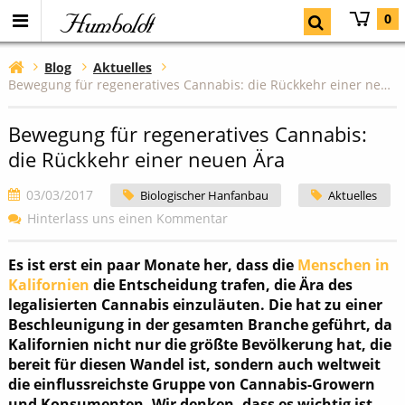
Humboldt
0
Blog
Aktuelles
Bewegung für regeneratives Cannabis: die Rückkehr einer neuen Ära
Bewegung für regeneratives Cannabis:
die Rückkehr einer neuen Ära
03/03/2017
Biologischer Hanfanbau
Aktuelles
Hinterlass uns einen Kommentar
Es ist erst ein paar Monate her, dass die
Menschen in
Kalifornien
die Entscheidung trafen, die Ära des
legalisierten Cannabis einzuläuten. Die hat zu einer
Beschleunigung in der gesamten Branche geführt, da
Kalifornien nicht nur die größte Bevölkerung hat, die
bereit für diesen Wandel ist, sondern auch weltweit
die einflussreichste Gruppe von Cannabis-Growern
und Konsumenten. Wir denken, dass es wichtig ist,