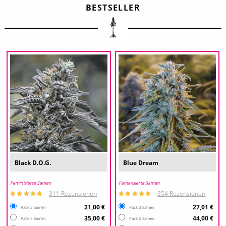
BESTSELLER
Black D.O.G.
Blue Dream
Feminisierte Samen
Feminisierte Samen
311 Rezensionen
354 Rezensionen
21,00 €
27,01 €
Pack 3 Samen
Pack 3 Samen
35,00 €
44,00 €
Pack 5 Samen
Pack 5 Samen