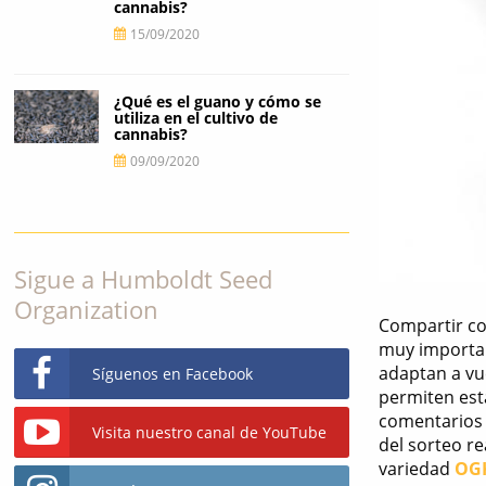
cannabis?
15/09/2020
¿Qué es el guano y cómo se
utiliza en el cultivo de
cannabis?
09/09/2020
Sigue a Humboldt Seed
Organization
Compartir co
muy importan
adaptan a vu
Síguenos en Facebook
permiten esta
comentarios 
Visita nuestro canal de YouTube
del sorteo r
variedad
OG