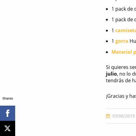
1 pack de 
1 pack de 
1
camiset
1
gorra
Hum
Material 
Si quieres s
julio
, no lo 
tendrás de h
¡Gracias y h
Shares
03/06/2019