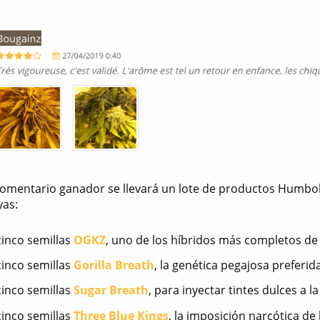
 comentario ganador se llevará un lote de productos Humbol
yas:
cinco semillas
OGKZ
, uno de los híbridos más completos de
cinco semillas
Gorilla Breath
, la genética pegajosa preferi
cinco semillas
Sugar Breath
, para inyectar tintes dulces a l
cinco semillas
Three Blue Kings
, la imposición narcótica de 