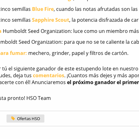
cinco semillas
Blue Fire
, cuando las notas afrutadas son la
cinco semillas
Sapphire Scout
, la potencia disfrazada de c
a
Humboldt Seed Organization: luce como un miembro más 
boldt Seed Organization: para que no se te caliente la ca
para fumar:
mechero, grinder, papel y filtros de cartón.
er tú el siguiente ganador de este estupendo lote en nuestr
dudes, deja tus
comentarios
. ¡Cuantos más dejes y más apo
acerte con él! Anunciaremos
el próximo ganador el primer
asta pronto! HSO Team
Ofertas HSO