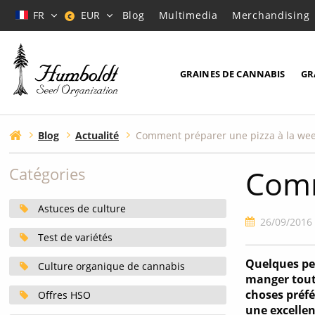
FR
EUR
Blog
Multimedia
Merchandising
€
GRAINES DE CANNABIS
GR
Blog
Actualité
Comment préparer une pizza à la we
Comm
Catégories
Astuces de culture
26/09/2016
Test de variétés
Quelques per
Culture organique de cannabis
manger tout 
choses préfé
Offres HSO
une excellen