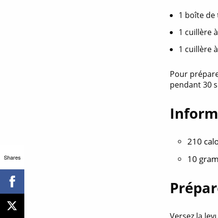
1 boîte de
1 cuillère 
1 cuillère 
Pour préparer
pendant 30 s
Inform
210 cal
Shares
10 gram
Prépar
Versez la lev