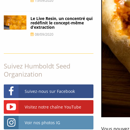
15/09/2020
Le Live Resin, un concentré qui
redéfinit le concept-même
d’extraction
08/09/2020
Suivez Humboldt Seed
Organization
Suivez-nous sur Facebook
Visitez notre chaîne YouTube
Voir nos photos IG
Vous pouvez t