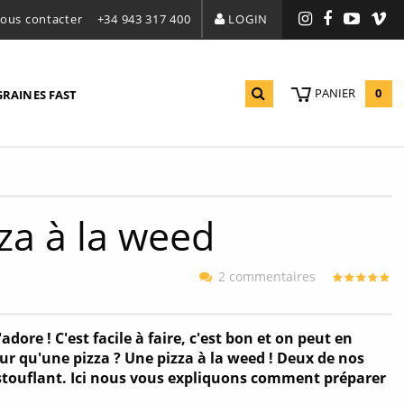
ous contacter
+34 943 317 400
LOGIN
Instagram
Facebook
YouTu
Vi
0
PANIER
GRAINES FAST
a à la weed
2 commentaires
ore ! C'est facile à faire, c'est bon et on peut en
eur qu'une pizza ? Une pizza à la weed ! Deux de nos
ustouflant. Ici nous vous expliquons comment préparer