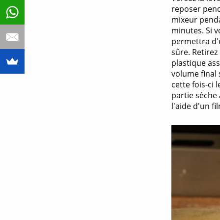
reposer penda
mixeur pendan
minutes. Si v
permettra d'é
sûre. Retirez
plastique ass
volume final 
cette fois-ci
partie sèche 
l'aide d'un f