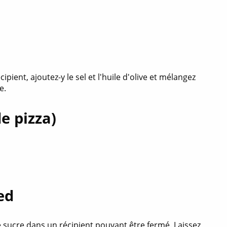
ient, ajoutez-y le sel et l'huile d'olive et mélangez
e.
e pizza)
ed
e sucre dans un récipient pouvant être fermé. Laissez