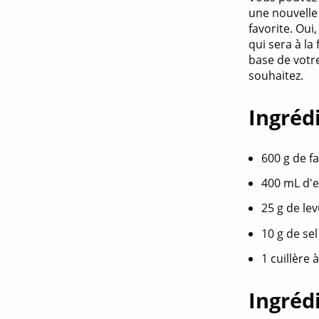
une nouvelle 
favorite. Oui
qui sera à la
base de votr
souhaitez.
Ingréd
600 g de fa
400 mL d'
25 g de lev
10 g de sel
1 cuillère 
Ingréd