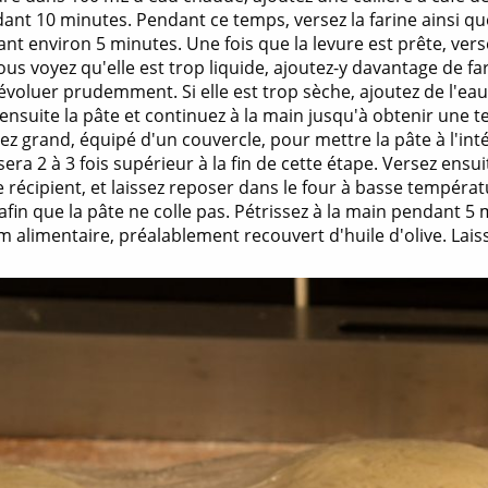
nt 10 minutes. Pendant ce temps, versez la farine ainsi que 3
t environ 5 minutes. Une fois que la levure est prête, vers
ous voyez qu'elle est trop liquide, ajoutez-y davantage de fari
voluer prudemment. Si elle est trop sèche, ajoutez de l'eau,
 ensuite la pâte et continuez à la main jusqu'à obtenir une 
ez grand, équipé d'un couvercle, pour mettre la pâte à l'int
sera 2 à 3 fois supérieur à la fin de cette étape. Versez ensui
 le récipient, et laissez reposer dans le four à basse tempé
afin que la pâte ne colle pas. Pétrissez à la main pendant 5
ilm alimentaire, préalablement recouvert d'huile d'olive. L