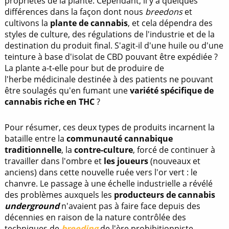
propriétés de la plante. Cependant, il y a quelques
différences dans la façon dont nous
breedons
et
cultivons la
plante de cannabis
, et cela dépendra des
styles de culture, des régulations de l'industrie et de la
destination du produit final. S'agit-il d'une huile ou d'une
teinture à base d'isolat de CBD pouvant être expédiée ?
La plante a-t-elle pour but de produire de
l'herbe médicinale destinée à des patients ne pouvant
être soulagés qu'en fumant une
variété spécifique de
cannabis riche en THC
?
Pour résumer, ces deux types de produits incarnent la
bataille entre la
communauté cannabique
traditionnelle
, la
contre-culture
, forcé de continuer à
travailler dans l'ombre et
les joueurs
(nouveaux et
anciens) dans cette nouvelle ruée vers l'or vert : le
chanvre. Le passage à une échelle industrielle a révélé
des problèmes auxquels les
producteurs de cannabis
underground
n'avaient pas à faire face depuis des
décennies en raison de la nature contrôlée des
techniques de
breeding
de l'ère prohibitionniste.