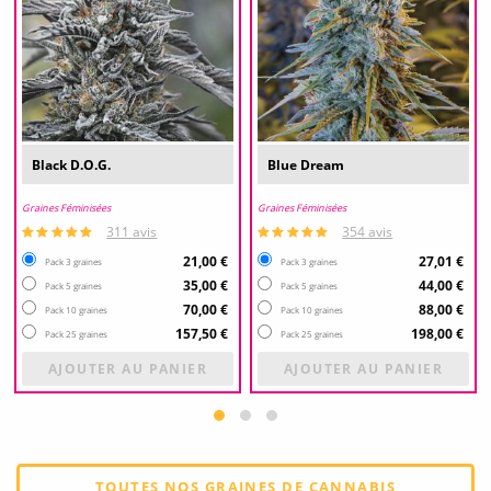
Black D.O.G.
Blue Dream
Graines Féminisées
Graines Féminisées
311 avis
354 avis
21,00 €
27,01 €
Pack 3 graines
Pack 3 graines
35,00 €
44,00 €
Pack 5 graines
Pack 5 graines
70,00 €
88,00 €
Pack 10 graines
Pack 10 graines
157,50 €
198,00 €
Pack 25 graines
Pack 25 graines
AJOUTER AU PANIER
AJOUTER AU PANIER
TOUTES NOS GRAINES DE CANNABIS