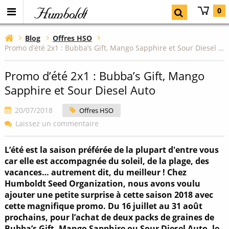
Humboldt
0
Blog
Offres HSO
Promo d’été 2x1 : Bubba’s Gift, Mango Sapphire et Sour Diesel Auto
Promo d’été 2x1 : Bubba’s Gift, Mango
Sapphire et Sour Diesel Auto
20/07/2018
Offres HSO
Laissez un commentaire
L’été est la saison préférée de la plupart d'entre vous
car elle est accompagnée du soleil, de la plage, des
vacances… autrement dit, du meilleur ! Chez
Humboldt Seed Organization, nous avons voulu
ajouter une petite surprise à cette saison 2018 avec
cette magnifique promo. Du 16 juillet au 31 août
prochains, pour l’achat de deux packs de graines de
Bubba’s Gift, Mango Sapphire ou Sour Diesel Auto, le