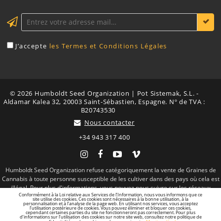
J’accepte
les Termes et Conditions Légales
© 2026 Humboldt Seed Organization | Pot Sistemak, S.L. -
Aldamar Kalea 32, 20003 Saint-Sébastien, Espagne. Nº de TVA :
B20743530
Nous contacter
+34 943 317 400
Instagram
Facebook
YouTube
Vimeo
Humboldt Seed Organization refuse catégoriquement la vente de Graines de
Conformément à la Loi relative aux Services de l’Information, nous vous informons que ce
site utilise des cookies. Ces cookies sont nécessaires à la bonne utilisation, à la
Cannabis à toute personne susceptible de les cultiver dans des pays où cela est
personnalisation et à l’analyse de la page web. En utilisant nos services, vous acceptez
l’utilisation postérieure de cookies. Vous pouvez éliminer et bloquer ces cookies,
illégal. Pour plus d'informations, vous pouvez nous suivre sur les réseaux
cependant certaines parties du site ne fonctionneront pas correctement. Pour plus
d’informations sur l’utilisation des cookies sur notre site web, consultez notre politique de
sociaux et en savoir plus sur la légalisation.
confidentialité sur les cookies sur la page suivante :
Mentions légales
ACCEPTER LES COOKIES