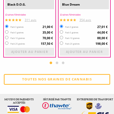
Black D.O.G.
Blue Dream
Graines Féminisées
Graines Féminisées
311 avis
354 avis
21,00 €
27,01 €
Pack 3 graines
Pack 3 graines
35,00 €
44,00 €
Pack 5 graines
Pack 5 graines
70,00 €
88,00 €
Pack 10 graines
Pack 10 graines
157,50 €
198,00 €
Pack 25 graines
Pack 25 graines
AJOUTER AU PANIER
AJOUTER AU PANIER
TOUTES NOS GRAINES DE CANNABIS
MOYENS DE PAIEMENTS
SÉCURISÉ PAR THAWTE
ENTREPRISES DE TRANSPORT
ACCEPTÉS